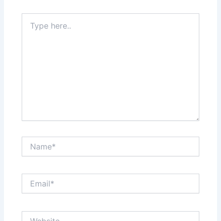
Type
here..
Name*
Email*
Website