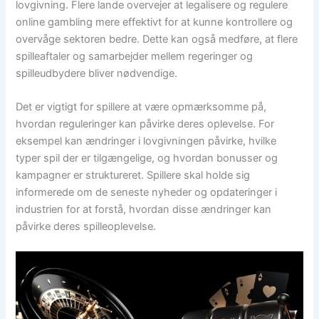
lovgivning. Flere lande overvejer at legalisere og regulere
online gambling mere effektivt for at kunne kontrollere og
overvåge sektoren bedre. Dette kan også medføre, at flere
spilleaftaler og samarbejder mellem regeringer og
spilleudbydere bliver nødvendige.
Det er vigtigt for spillere at være opmærksomme på,
hvordan reguleringer kan påvirke deres oplevelse. For
eksempel kan ændringer i lovgivningen påvirke, hvilke
typer spil der er tilgængelige, og hvordan bonusser og
kampagner er struktureret. Spillere skal holde sig
informerede om de seneste nyheder og opdateringer i
industrien for at forstå, hvordan disse ændringer kan
påvirke deres spilleoplevelse.