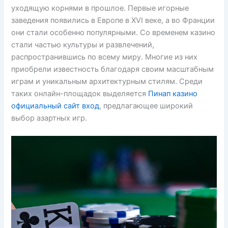
уходящую корнями в прошлое. Первые игорные
заведения появились в Европе в XVI веке, а во Франции
они стали особенно популярными. Со временем казино
стали частью культуры и развлечений,
распространившись по всему миру. Многие из них
приобрели известность благодаря своим масштабным
играм и уникальным архитектурным стилям. Среди
таких онлайн-площадок выделяется
Пинап казино
официальный сайт вход
, предлагающее широкий
выбор азартных игр.