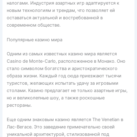
налогами. Индустрия азартных игр адаптируется к
новым технологиям и трендам, что позволяет ей
оставаться актуальной и востребованной в
современном обществе.
Популярные казино мира
Одним из самых известных казино мира является
Casino de Monte-Carlo, расположенное в Монако. Оно
стало символом богатства и аристократического
образа жизни. Каждый год сюда приезжают тысячи
туристов, желающих испытать удачу за игровыми
столами. Казино предлагает не только азартные игры,
но и великолепные шоу, а также роскошные
рестораны.
Еще одним знаковым казино является The Venetian в
Лас-Вегасе. Это заведение примечательно своей
уникальной архитектурой, стилизованной под