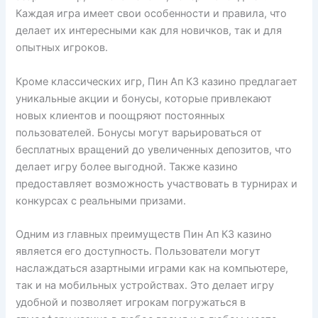
Каждая игра имеет свои особенности и правила, что
делает их интересными как для новичков, так и для
опытных игроков.
Кроме классических игр, Пин Ап КЗ казино предлагает
уникальные акции и бонусы, которые привлекают
новых клиентов и поощряют постоянных
пользователей. Бонусы могут варьироваться от
бесплатных вращений до увеличенных депозитов, что
делает игру более выгодной. Также казино
предоставляет возможность участвовать в турнирах и
конкурсах с реальными призами.
Одним из главных преимуществ Пин Ап КЗ казино
является его доступность. Пользователи могут
наслаждаться азартными играми как на компьютере,
так и на мобильных устройствах. Это делает игру
удобной и позволяет игрокам погружаться в