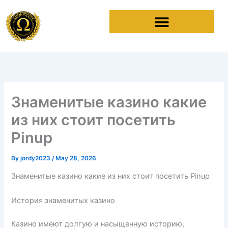
Skip
to
content
Знаменитые казино какие
из них стоит посетить
Pinup
By
jordy2023
/
May 28, 2026
Знаменитые казино какие из них стоит посетить Pinup
История знаменитых казино
Казино имеют долгую и насыщенную историю,