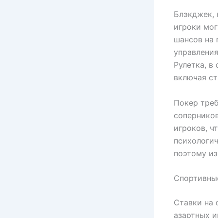
Блэкджек, 
игроки мог
шансов на 
управления
Рулетка, в
включая ст
Покер треб
соперников
игроков, ч
психологич
поэтому из
Спортивны
Ставки на 
азартных и