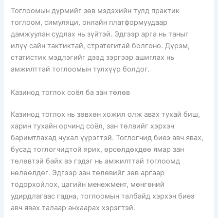
Тоглоомын дүрмийг зөв мэдэхийн тулд практик
тоглоом, симуляци, онлайн платформуудаар
дамжуулан судлах нь зүйтэй. Эдгээр арга нь таныг
илүү сайн тактиктай, стратегитай болгоно. Дүрэм,
статистик мэдлэгийг дээд зэргээр ашиглах нь
амжилттай тоглоомын түлхүүр болдог.
Казинод тоглох соёл ба зан төлөв
Казинод тоглох нь зөвхөн хожил олж авах тухай биш,
харин тухайн орчинд соёл, зан төлвийг хэрхэн
баримтлахад чухал үүрэгтэй. Тоглогчид биеэ авч явах,
бусад тоглогчидтой ярих, өрсөлдөхдөө ямар зан
төлөвтэй байх вэ гэдэг нь амжилттай тоглоомд
нөлөөлдөг. Эдгээр зан төлөвийг зөв аргаар
тодорхойлох, цагийн менежмент, мөнгөний
удирдлагаас гадна, тоглоомын талбайд хэрхэн биеэ
авч явах талаар анхаарах хэрэгтэй.