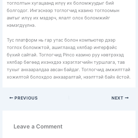
тоглолтын хугацаанд илүү их боломжуудыг бий
болгодог. Ингэснээр тоглогчид казино тоглоомын
амтыг илүү их мэдэрч, ялалт олох боломжийг
нэмэгдүүлнэ.
Тус платформ нь гар утас болон компьютер дээр
тоглох боломжтой, ашиглахад хялбар интерфэйс
бүхий сайтай. Тоглогчид Pinco казино руу нэвтрэхэд
хялбар бөгөөд ихэнхдээ хэрэглэгчийн туршлага, тав
тухыг анхааралдаа авсан байдаг. Тоглогчид амжилттай
хожилтой болохдоо анхааралтай, нээлттэй байх ёстой.
PREVIOUS
NEXT
Leave a Comment