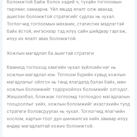
боломжтой байж болох хэдий ч, тухайн тоглоомын
төрлөөс хамаарна. Үйл явцад ялалт олж авахад
ашиглах боломжтой стратегийг судлах нь чухал.
Тоглогчид тоглоомын механик, статистик мэдлэгтэй
байх ёстой, ингэснээр тэд илүү сайн шийдвэр гаргаж,
илүү их ялалт авах боломжтой.
Хожлын магадлал ба ашигтай стратеги
Казинод тоглоход хамгийн чухал зүйлсийн нэг нь
хожлын магадлал юм. Тоглоом бүрийн хувьд хожлын
магадлалыг ойлгох нь танд ялагдалд бэлэн байх, мөн
хожлын боломжийг тодорхойлох боломжийг олгодог.
Жишээлбэл, блэкжак тоглоомд тоглохдоо магадлалын
тооцооллыг хийх, хожлын боломжийг ихэсгэхийн тулд
стратеги боловсруулах нь чухал. Тоглогчид ялагчийн
хослом, картын тоог дүн шинжилгээ хийх замаар илүү
өндөр магадлалтай хожих боломжтой.