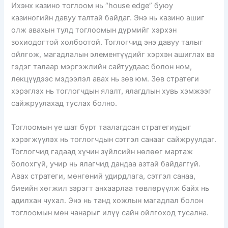
Ихэнх казино тоглоом нь “house edge” буюу
казиногийн давуу талтай байдаг. Энэ нь казино ашиг
олж авахын тулд тоглоомын дүрмийг хэрхэн
зохиодогтой холбоотой. Тоглогчид энэ давуу талыг
ойлгож, магадлалын элементүүдийг хэрхэн ашиглах вэ
гэдэг талаар мэргэжлийн сайтуудаас болон ном,
лекцүүдээс мэдээлэл авах нь зөв юм. Зөв стратеги
хэрэглэх нь тоглогчдын ялалт, ялагдлын хувь хэмжээг
сайжруулахад туслах болно.
Тоглоомын үе шат бүрт таалагдсан стратегиудыг
хэрэгжүүлэх нь тоглогчдын сэтгэл санааг сайжруулдаг.
Тоглогчид гадаад хүчин зүйлсийн нөлөөг мартаж
болохгүй, учир нь ялагчид дандаа азтай байдаггүй.
Авах стратеги, мөнгөний удирдлага, сэтгэл санаа,
биеийн хөгжил зэрэгт анхаарлаа төвлөрүүлж байх нь
адилхан чухал. Энэ нь танд хожлын магадлал болон
тоглоомын мөн чанарыг илүү сайн ойлгоход тусална.