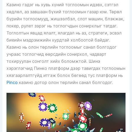
Казино гэдэг нь хувь хүний тоглоомын идэвх, сэтгэл
хөдлөл, аз завшаан бүхий тоглоомын газар юм. Төрөл
бүрийн тоглоомууд, жишээлбэл, слот машин, блэкжак,
покер, рулет зэрэг нь тоглогчдын сонирхлыг татдаг.
Тоглолтын явцад ялалт, ялагдал нь аз, стратеги, эсвэл
биеийн мэдрэмжийн хурдтай холбоотой байдаг.
Казино нь олон төрлийн тоглоомыг санал болгодог
учраас тоглогчид өөрсдийн сонирхол, чадварт
тохируулан сонголт хийх боломжтой. Шинэ
хэрэглэгчид Пинко платформ дээр тавигдах тоглоомын
хязгаарлалтгүйд итгэж болох бөгөөд тус платформ нь
Pinco
казино дотор олон төрлийн санал болгодог.