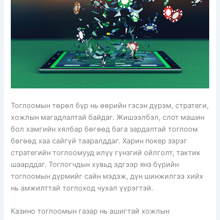
Тоглоомын төрөл бүр нь өөрийн гэсэн дүрэм, стратеги,
хожлын магадлалтай байдаг. Жишээлбэл, слот машин
бол хамгийн хялбар бөгөөд бага зардалтай тоглоом
бөгөөд хаа сайгүй тааралддаг. Харин покер зэрэг
стратегийн тоглоомууд илүү гүнзгий ойлголт, тактик
шаарддаг. Тоглогчдын хувьд эдгээр янз бүрийн
тоглоомын дүрмийг сайн мэдэж, дүн шинжилгээ хийх
нь амжилттай тоглоход чухал үүрэгтэй.
Казино тоглоомын газар нь ашигтай хожлын