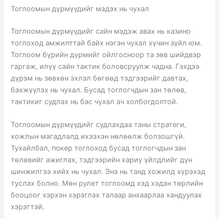
Тоглоомын дүрмүүдийг мэдэх нь чухал
Тоглоомын дүрмүүдийг сайн мэдэж авах нь казино
тоглоход амжилттай байх нэгэн чухал хүчин зүйл юм.
Тоглоом бүрийн дүрмийг ойлгосноор та зөв шийдвэр
гаргаж, илүү сайн тактик боловсруулж чадна. Гэхдээ
дүрэм нь зөвхөн эхлэл бөгөөд тэдгээрийг давтах,
бэхжүүлэх нь чухал. Бусад тоглогчдын зан төлөв,
тактикиг судлах нь бас чухал ач холбогдолтой.
Тоглоомын дүрмүүдийг судлахдаа таны стратеги,
хожлын магадлалд ихээхэн нөлөөлж болзошгүй.
Тухайлбал, покер тоглоход бусад тоглогчдын зан
төлөвийг ажиглах, тэдгээрийн хариу үйлдлийг дүн
шинжилгээ хийх нь чухал. Энэ нь танд хожилд хүрэхэд
туслах болно. Мөн рулет тоглоомд хэд хэдэн төрлийн
бооцоог хэрхэн хэрэглэх талаар анхаарлаа хандуулах
хэрэгтэй.