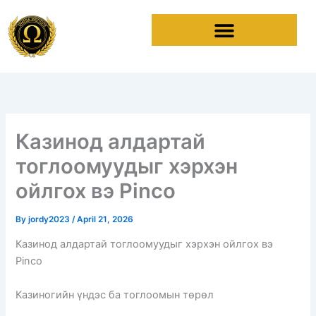
Skip
to
content
Казинод алдартай
тоглоомуудыг хэрхэн
ойлгох вэ Pinco
By
jordy2023
/
April 21, 2026
Казинод алдартай тоглоомуудыг хэрхэн ойлгох вэ
Pinco
Казиногийн үндэс ба тоглоомын төрөл