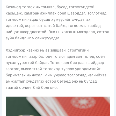
Казинод тоглох нь тэмцэл, бусад тоглогчидтой
харьцаж, хамтран ажиллах соёл шаарддаг. Тоглогчид
тоглоомын явцад бусад хүмүүсийг хүндэтгэх,
идэвхтэй, эерэг сэтгэлтэй байж, тоглоомын соёлд
нийцэх шаардлагатай. Энэ нь хожлын магадлал, сэтгэл
зүйн байдлыг ч сайжруулдаг.
Хэдийгээр казино нь аз завшаан, стратегийн
тоглоомын газар боловч тоглогчдын зан төлөв, соёл
чухал үүрэгтэй байдаг. Тоглогчид бие даан шийдвэр
гаргаж, амжилттай тоглоход туслах удирдамжийг
баримтлах нь чухал. Ийм учраас тоглогчид нэгнийхээ
амжилтыг хүндэтгэх ёстой бөгөөд энэ нь бүгдэд
таатай орчинг бий болгоно.