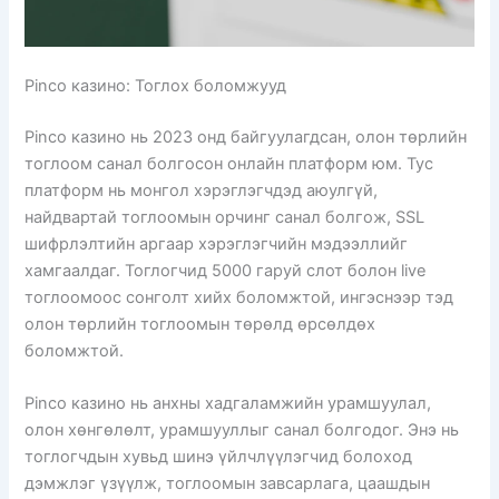
Pinco казино: Тоглох боломжууд
Pinco казино нь 2023 онд байгуулагдсан, олон төрлийн
тоглоом санал болгосон онлайн платформ юм. Тус
платформ нь монгол хэрэглэгчдэд аюулгүй,
найдвартай тоглоомын орчинг санал болгож, SSL
шифрлэлтийн аргаар хэрэглэгчийн мэдээллийг
хамгаалдаг. Тоглогчид 5000 гаруй слот болон live
тоглоомоос сонголт хийх боломжтой, ингэснээр тэд
олон төрлийн тоглоомын төрөлд өрсөлдөх
боломжтой.
Pinco казино нь анхны хадгаламжийн урамшуулал,
олон хөнгөлөлт, урамшууллыг санал болгодог. Энэ нь
тоглогчдын хувьд шинэ үйлчлүүлэгчид болоход
дэмжлэг үзүүлж, тоглоомын завсарлага, цаашдын