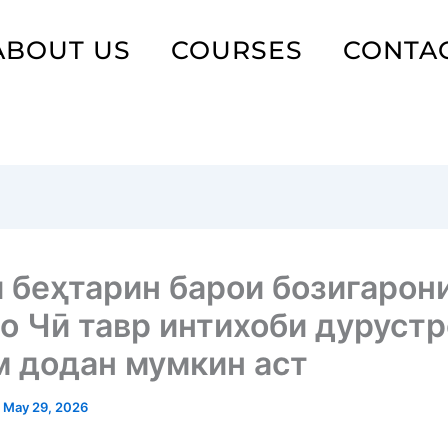
ABOUT US
COURSES
CONTA
 беҳтарин барои бозигарон
о Чӣ тавр интихоби дурустр
 додан мумкин аст
/
May 29, 2026