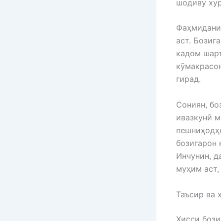
шодиву хур
Фаҳмидани
аст. Бозиг
кадом шарт
кӯмакрасон
гирад.
Сониян, бо
ивазкунӣ м
пешниҳодҳо
бозигарон 
Инчунин, д
муҳим аст,
Таъсир ва 
Ҳисси бози