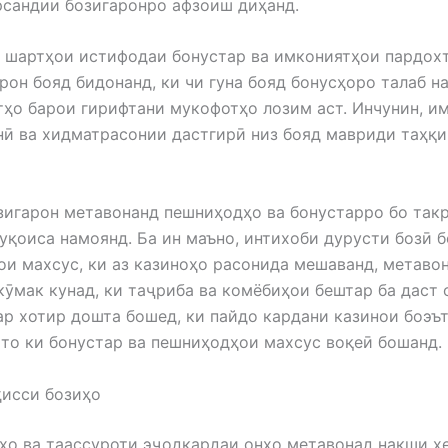
сандии бозигаронро афзоиш диҳанд.
 шартҳои истифодаи бонустар ва имкониятҳои пардох
арон бояд бидонанд, ки чи гуна бояд бонусҳоро талаб н
ҳо барои гирифтани мукофотҳо лозим аст. Инчунин, и
ӣ ва хидматрасонии дастгирӣ низ бояд мавриди таҳқи
зигарон метавонанд пешниҳодҳо ва бонустарро бо так
уқоиса намоянд. Ба ин маъно, интихоби дурусти бозӣ б
и махсус, ки аз казиноҳо расонида мешаванд, метавон
кӯмак кунад, ки таҷриба ва комёбиҳои бештар ба даст 
ар хотир дошта бошед, ки пайдо кардани казинои боэъ
 то ки бонустар ва пешниҳодҳои махсус воқеӣ бошанд.
ҳисси бозиҳо
ҳо ва таассуроти эҷодкардаи онҳо метавонад нақши х