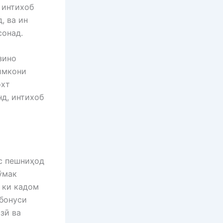
 интихоб
, ва ин
сонад.
зино
 имкони
охт
д, интихоб
с пешниҳод
ӯмак
 ки кадом
 бонуси
зӣ ва