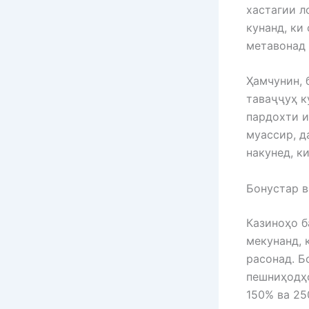
хастагии л
кунанд, ки
метавонад 
Ҳамчунин, 
таваҷҷуҳ к
пардохти и
муассир, д
накунед, к
Бонустар 
Казиноҳо б
мекунанд, 
расонад. Б
пешниҳодҳо
150% ва 25