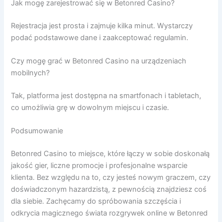
Jak mogę zarejestrować się w Betonred Casino?
Rejestracja jest prosta i zajmuje kilka minut. Wystarczy
podać podstawowe dane i zaakceptować regulamin.
Czy mogę grać w Betonred Casino na urządzeniach
mobilnych?
Tak, platforma jest dostępna na smartfonach i tabletach,
co umożliwia grę w dowolnym miejscu i czasie.
Podsumowanie
Betonred Casino to miejsce, które łączy w sobie doskonałą
jakość gier, liczne promocje i profesjonalne wsparcie
klienta. Bez względu na to, czy jesteś nowym graczem, czy
doświadczonym hazardzistą, z pewnością znajdziesz coś
dla siebie. Zachęcamy do spróbowania szczęścia i
odkrycia magicznego świata rozgrywek online w Betonred