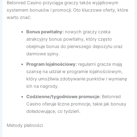
Betonred Casino przyciąga graczy także wyjątkowym
systemem bonusów i promocji. Oto kluczowe oferty, które
warto znać:
Bonus powitalny:
nowych graczy czeka
atrakcyjny bonus powitalny, który często
obejmuje bonus do pierwszego depozytu oraz
darmowe spiny.
Program lojalnościowy:
regularni gracze mają
szansę na udział w programie lojalnościowym,
który umożliwia zdobywanie punktów i wymianę
ich na nagrody.
Codzienne/tygodniowe promocje:
Betonred
Casino oferuje liczne promocje, takie jak bonusy
doładowujące, co tydzień.
Metody płatności