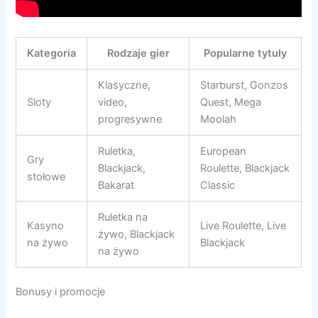
Kategoria
Rodzaje gier
Popularne tytuły
Klasyczne,
Starburst, Gonzos
Sloty
video,
Quest, Mega
progresywne
Moolah
Ruletka,
European
Gry
Blackjack,
Roulette, Blackjack
stołowe
Bakarat
Classic
Ruletka na
Kasyno
Live Roulette, Live
żywo, Blackjack
na żywo
Blackjack
na żywo
Bonusy i promocje