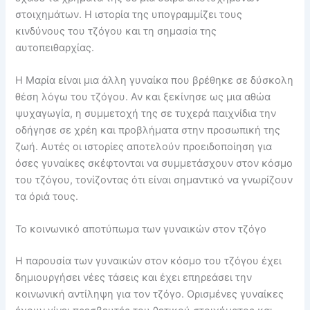
στοιχημάτων. Η ιστορία της υπογραμμίζει τους
κινδύνους του τζόγου και τη σημασία της
αυτοπειθαρχίας.
Η Μαρία είναι μια άλλη γυναίκα που βρέθηκε σε δύσκολη
θέση λόγω του τζόγου. Αν και ξεκίνησε ως μια αθώα
ψυχαγωγία, η συμμετοχή της σε τυχερά παιχνίδια την
οδήγησε σε χρέη και προβλήματα στην προσωπική της
ζωή. Αυτές οι ιστορίες αποτελούν προειδοποίηση για
όσες γυναίκες σκέφτονται να συμμετάσχουν στον κόσμο
του τζόγου, τονίζοντας ότι είναι σημαντικό να γνωρίζουν
τα όριά τους.
Το κοινωνικό αποτύπωμα των γυναικών στον τζόγο
Η παρουσία των γυναικών στον κόσμο του τζόγου έχει
δημιουργήσει νέες τάσεις και έχει επηρεάσει την
κοινωνική αντίληψη για τον τζόγο. Ορισμένες γυναίκες