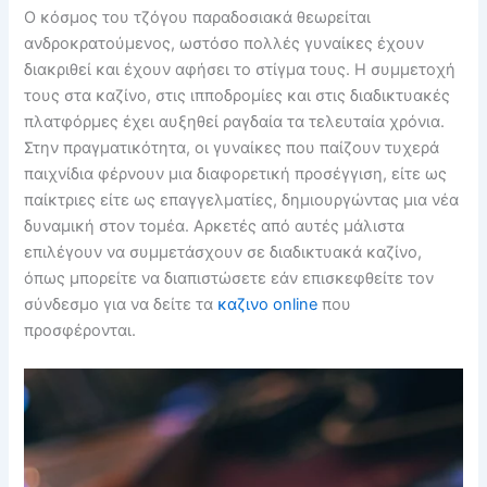
Ο κόσμος του τζόγου παραδοσιακά θεωρείται
ανδροκρατούμενος, ωστόσο πολλές γυναίκες έχουν
διακριθεί και έχουν αφήσει το στίγμα τους. Η συμμετοχή
τους στα καζίνο, στις ιπποδρομίες και στις διαδικτυακές
πλατφόρμες έχει αυξηθεί ραγδαία τα τελευταία χρόνια.
Στην πραγματικότητα, οι γυναίκες που παίζουν τυχερά
παιχνίδια φέρνουν μια διαφορετική προσέγγιση, είτε ως
παίκτριες είτε ως επαγγελματίες, δημιουργώντας μια νέα
δυναμική στον τομέα. Αρκετές από αυτές μάλιστα
επιλέγουν να συμμετάσχουν σε διαδικτυακά καζίνο,
όπως μπορείτε να διαπιστώσετε εάν επισκεφθείτε τον
σύνδεσμο για να δείτε τα
καζινο online
που
προσφέρονται.