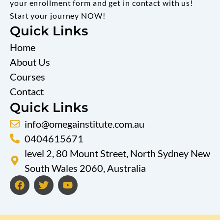
your enrollment form and get in contact with us!
Start your journey NOW!
Quick Links
Home
About Us
Courses
Contact
Quick Links
info@omegainstitute.com.au
0404615671
level 2, 80 Mount Street, North Sydney New
South Wales 2060, Australia
F
T
Y
a
w
o
c
i
u
e
t
t
b
t
u