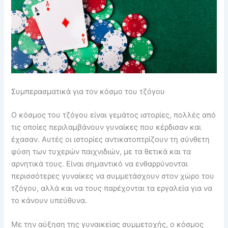
Συμπερασματικά για τον κόσμο του τζόγου
Ο κόσμος του τζόγου είναι γεμάτος ιστορίες, πολλές από
τις οποίες περιλαμβάνουν γυναίκες που κέρδισαν και
έχασαν. Αυτές οι ιστορίες αντικατοπτρίζουν τη σύνθετη
φύση των τυχερών παιχνιδιών, με τα θετικά και τα
αρνητικά τους. Είναι σημαντικό να ενθαρρύνονται
περισσότερες γυναίκες να συμμετάσχουν στον χώρο του
τζόγου, αλλά και να τους παρέχονται τα εργαλεία για να
το κάνουν υπεύθυνα.
Με την αύξηση της γυναικείας συμμετοχής, ο κόσμος