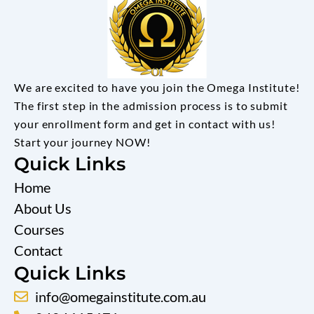
We are excited to have you join the Omega Institute!
The first step in the admission process is to submit
your enrollment form and get in contact with us!
Start your journey NOW!
Quick Links
Home
About Us
Courses
Contact
Quick Links
info@omegainstitute.com.au