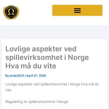
Skip
to
content
Lovlige aspekter ved
spillevirksomhet i Norge
Hva må du vite
By
jordy2023
/
April 27, 2026
Lovlige aspekter ved spillevirksomhet i Norge Hva må du
vite
Regulering av spillevirksomhet i Norge