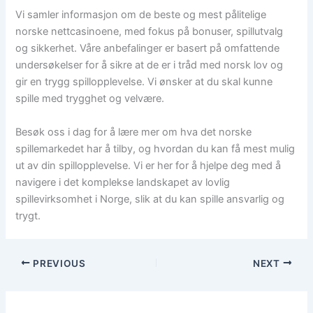
Vi samler informasjon om de beste og mest pålitelige
norske nettcasinoene, med fokus på bonuser, spillutvalg
og sikkerhet. Våre anbefalinger er basert på omfattende
undersøkelser for å sikre at de er i tråd med norsk lov og
gir en trygg spillopplevelse. Vi ønsker at du skal kunne
spille med trygghet og velvære.
Besøk oss i dag for å lære mer om hva det norske
spillemarkedet har å tilby, og hvordan du kan få mest mulig
ut av din spillopplevelse. Vi er her for å hjelpe deg med å
navigere i det komplekse landskapet av lovlig
spillevirksomhet i Norge, slik at du kan spille ansvarlig og
trygt.
PREVIOUS
NEXT