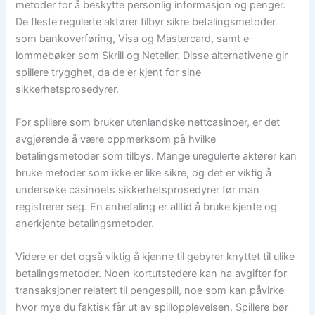
metoder for å beskytte personlig informasjon og penger.
De fleste regulerte aktører tilbyr sikre betalingsmetoder
som bankoverføring, Visa og Mastercard, samt e-
lommebøker som Skrill og Neteller. Disse alternativene gir
spillere trygghet, da de er kjent for sine
sikkerhetsprosedyrer.
For spillere som bruker utenlandske nettcasinoer, er det
avgjørende å være oppmerksom på hvilke
betalingsmetoder som tilbys. Mange uregulerte aktører kan
bruke metoder som ikke er like sikre, og det er viktig å
undersøke casinoets sikkerhetsprosedyrer før man
registrerer seg. En anbefaling er alltid å bruke kjente og
anerkjente betalingsmetoder.
Videre er det også viktig å kjenne til gebyrer knyttet til ulike
betalingsmetoder. Noen kortutstedere kan ha avgifter for
transaksjoner relatert til pengespill, noe som kan påvirke
hvor mye du faktisk får ut av spillopplevelsen. Spillere bør