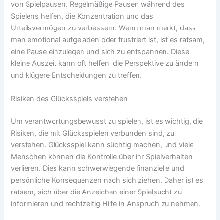
von Spielpausen. Regelmäßige Pausen während des
Spielens helfen, die Konzentration und das
Urteilsvermögen zu verbessern. Wenn man merkt, dass
man emotional aufgeladen oder frustriert ist, ist es ratsam,
eine Pause einzulegen und sich zu entspannen. Diese
kleine Auszeit kann oft helfen, die Perspektive zu ändern
und klügere Entscheidungen zu treffen.
Risiken des Glücksspiels verstehen
Um verantwortungsbewusst zu spielen, ist es wichtig, die
Risiken, die mit Glücksspielen verbunden sind, zu
verstehen. Glücksspiel kann süchtig machen, und viele
Menschen können die Kontrolle über ihr Spielverhalten
verlieren. Dies kann schwerwiegende finanzielle und
persönliche Konsequenzen nach sich ziehen. Daher ist es
ratsam, sich über die Anzeichen einer Spielsucht zu
informieren und rechtzeitig Hilfe in Anspruch zu nehmen.