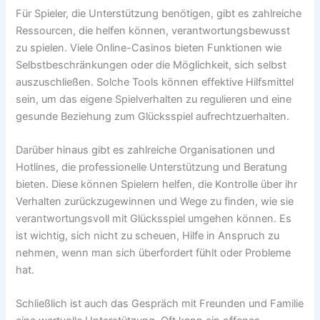
Für Spieler, die Unterstützung benötigen, gibt es zahlreiche
Ressourcen, die helfen können, verantwortungsbewusst
zu spielen. Viele Online-Casinos bieten Funktionen wie
Selbstbeschränkungen oder die Möglichkeit, sich selbst
auszuschließen. Solche Tools können effektive Hilfsmittel
sein, um das eigene Spielverhalten zu regulieren und eine
gesunde Beziehung zum Glücksspiel aufrechtzuerhalten.
Darüber hinaus gibt es zahlreiche Organisationen und
Hotlines, die professionelle Unterstützung und Beratung
bieten. Diese können Spielern helfen, die Kontrolle über ihr
Verhalten zurückzugewinnen und Wege zu finden, wie sie
verantwortungsvoll mit Glücksspiel umgehen können. Es
ist wichtig, sich nicht zu scheuen, Hilfe in Anspruch zu
nehmen, wenn man sich überfordert fühlt oder Probleme
hat.
Schließlich ist auch das Gespräch mit Freunden und Familie