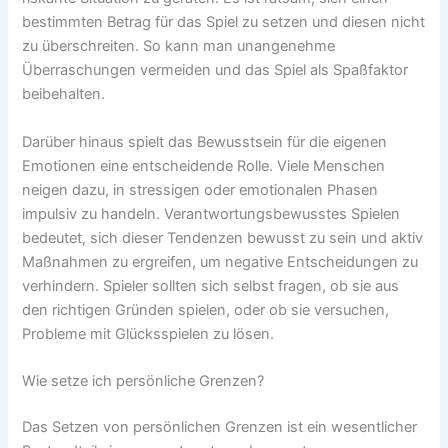
bestimmten Betrag für das Spiel zu setzen und diesen nicht
zu überschreiten. So kann man unangenehme
Überraschungen vermeiden und das Spiel als Spaßfaktor
beibehalten.
Darüber hinaus spielt das Bewusstsein für die eigenen
Emotionen eine entscheidende Rolle. Viele Menschen
neigen dazu, in stressigen oder emotionalen Phasen
impulsiv zu handeln. Verantwortungsbewusstes Spielen
bedeutet, sich dieser Tendenzen bewusst zu sein und aktiv
Maßnahmen zu ergreifen, um negative Entscheidungen zu
verhindern. Spieler sollten sich selbst fragen, ob sie aus
den richtigen Gründen spielen, oder ob sie versuchen,
Probleme mit Glücksspielen zu lösen.
Wie setze ich persönliche Grenzen?
Das Setzen von persönlichen Grenzen ist ein wesentlicher