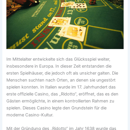
Im Mittelalter entwickelte sich das Glücksspiel weiter,
insbesondere in Europa. In dieser Zeit entstanden die
ersten Spielhäuser, die jedoch oft als unsicher galten. Die
Menschen suchten nach Orten, an denen sie ungestört
spielen konnten. In Italien wurde im 17. Jahrhundert das
erste offizielle Casino, das „Ridotto“, eröffnet, das es den
Gästen ermöglichte, in einem kontrollierten Rahmen zu
spielen. Dieses Casino legte den Grundstein für die
moderne Casino-Kultur.
Mit der Gründung des „Ridotto“ im Jahr 1638 wurde das