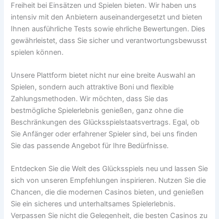
Freiheit bei Einsätzen und Spielen bieten. Wir haben uns
intensiv mit den Anbietern auseinandergesetzt und bieten
Ihnen ausführliche Tests sowie ehrliche Bewertungen. Dies
gewährleistet, dass Sie sicher und verantwortungsbewusst
spielen können.
Unsere Plattform bietet nicht nur eine breite Auswahl an
Spielen, sondern auch attraktive Boni und flexible
Zahlungsmethoden. Wir möchten, dass Sie das
bestmögliche Spielerlebnis genießen, ganz ohne die
Beschränkungen des Glücksspielstaatsvertrags. Egal, ob
Sie Anfänger oder erfahrener Spieler sind, bei uns finden
Sie das passende Angebot für Ihre Bedürfnisse.
Entdecken Sie die Welt des Glücksspiels neu und lassen Sie
sich von unseren Empfehlungen inspirieren. Nutzen Sie die
Chancen, die die modernen Casinos bieten, und genießen
Sie ein sicheres und unterhaltsames Spielerlebnis.
Verpassen Sie nicht die Gelegenheit, die besten Casinos zu