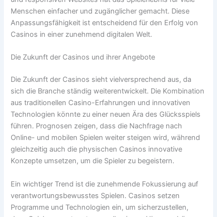
Menschen einfacher und zugänglicher gemacht. Diese
Anpassungsfähigkeit ist entscheidend für den Erfolg von
Casinos in einer zunehmend digitalen Welt.
Die Zukunft der Casinos und ihrer Angebote
Die Zukunft der Casinos sieht vielversprechend aus, da
sich die Branche ständig weiterentwickelt. Die Kombination
aus traditionellen Casino-Erfahrungen und innovativen
Technologien könnte zu einer neuen Ära des Glücksspiels
führen. Prognosen zeigen, dass die Nachfrage nach
Online- und mobilen Spielen weiter steigen wird, während
gleichzeitig auch die physischen Casinos innovative
Konzepte umsetzen, um die Spieler zu begeistern.
Ein wichtiger Trend ist die zunehmende Fokussierung auf
verantwortungsbewusstes Spielen. Casinos setzen
Programme und Technologien ein, um sicherzustellen,