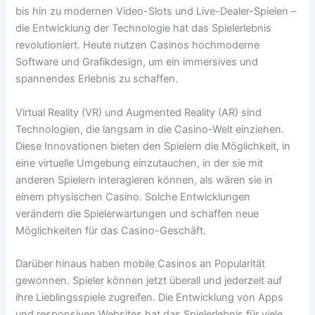
bis hin zu modernen Video-Slots und Live-Dealer-Spielen –
die Entwicklung der Technologie hat das Spielerlebnis
revolutioniert. Heute nutzen Casinos hochmoderne
Software und Grafikdesign, um ein immersives und
spannendes Erlebnis zu schaffen.
Virtual Reality (VR) und Augmented Reality (AR) sind
Technologien, die langsam in die Casino-Welt einziehen.
Diese Innovationen bieten den Spielern die Möglichkeit, in
eine virtuelle Umgebung einzutauchen, in der sie mit
anderen Spielern interagieren können, als wären sie in
einem physischen Casino. Solche Entwicklungen
verändern die Spielerwartungen und schaffen neue
Möglichkeiten für das Casino-Geschäft.
Darüber hinaus haben mobile Casinos an Popularität
gewonnen. Spieler können jetzt überall und jederzeit auf
ihre Lieblingsspiele zugreifen. Die Entwicklung von Apps
und responsiven Websites hat das Spielerlebnis für viele