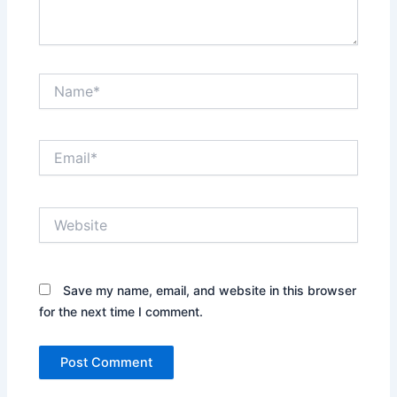
Name*
Email*
Website
Save my name, email, and website in this browser
for the next time I comment.