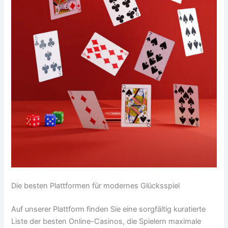
Die besten Plattformen für modernes Glücksspiel
Auf unserer Plattform finden Sie eine sorgfältig kuratierte
Liste der besten Online-Casinos, die Spielern maximale