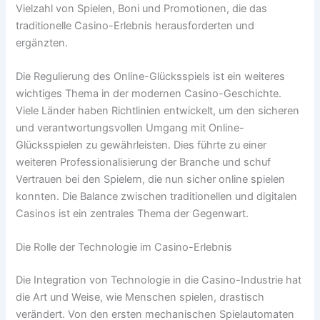
Vielzahl von Spielen, Boni und Promotionen, die das
traditionelle Casino-Erlebnis herausforderten und
ergänzten.
Die Regulierung des Online-Glücksspiels ist ein weiteres
wichtiges Thema in der modernen Casino-Geschichte.
Viele Länder haben Richtlinien entwickelt, um den sicheren
und verantwortungsvollen Umgang mit Online-
Glücksspielen zu gewährleisten. Dies führte zu einer
weiteren Professionalisierung der Branche und schuf
Vertrauen bei den Spielern, die nun sicher online spielen
konnten. Die Balance zwischen traditionellen und digitalen
Casinos ist ein zentrales Thema der Gegenwart.
Die Rolle der Technologie im Casino-Erlebnis
Die Integration von Technologie in die Casino-Industrie hat
die Art und Weise, wie Menschen spielen, drastisch
verändert. Von den ersten mechanischen Spielautomaten