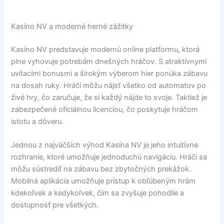
Kasíno NV a moderné herné zážitky
Kasíno NV predstavuje modernú online platformu, ktorá
plne vyhovuje potrebám dnešných hráčov. S atraktívnymi
uvítacími bonusmi a širokým výberom hier ponúka zábavu
na dosah ruky. Hráči môžu nájsť všetko od automatov po
živé hry, čo zaručuje, že si každý nájde to svoje. Taktiež je
zabezpečené oficiálnou licenciou, čo poskytuje hráčom
istotu a dôveru.
Jednou z najväčších výhod Kasína NV je jeho intuitívne
rozhranie, ktoré umožňuje jednoduchú navigáciu. Hráči sa
môžu sústrediť na zábavu bez zbytočných prekážok.
Mobilná aplikácia umožňuje prístup k obľúbeným hrám
kdekoľvek a kedykoľvek, čím sa zvyšuje pohodlie a
dostupnosť pre všetkých.