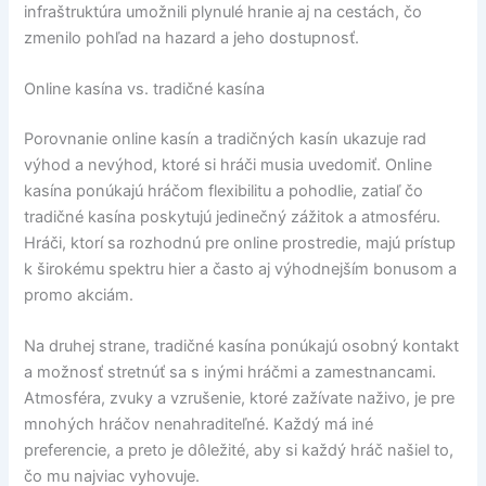
infraštruktúra umožnili plynulé hranie aj na cestách, čo
zmenilo pohľad na hazard a jeho dostupnosť.
Online kasína vs. tradičné kasína
Porovnanie online kasín a tradičných kasín ukazuje rad
výhod a nevýhod, ktoré si hráči musia uvedomiť. Online
kasína ponúkajú hráčom flexibilitu a pohodlie, zatiaľ čo
tradičné kasína poskytujú jedinečný zážitok a atmosféru.
Hráči, ktorí sa rozhodnú pre online prostredie, majú prístup
k širokému spektru hier a často aj výhodnejším bonusom a
promo akciám.
Na druhej strane, tradičné kasína ponúkajú osobný kontakt
a možnosť stretnúť sa s inými hráčmi a zamestnancami.
Atmosféra, zvuky a vzrušenie, ktoré zažívate naživo, je pre
mnohých hráčov nenahraditeľné. Každý má iné
preferencie, a preto je dôležité, aby si každý hráč našiel to,
čo mu najviac vyhovuje.