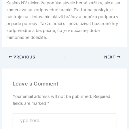
Kasíno NV nielen že ponúka skvelé herné zážitky, ale aj sa
zameriava na zodpovedné hranie. Platforma poskytuje
nástroje na sledovanie aktivít hráčov a ponúka podporu v
prípade potreby. Takže hráči si môžu užívať hazardné hry
zodpovedne a bezpečne, čo je v súčasnej dobe
mimoriadne dôležité.
PREVIOUS
NEXT
Leave a Comment
Your email address will not be published.
Required
fields are marked
*
Type
here..