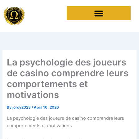
Skip
to
content
La psychologie des joueurs
de casino comprendre leurs
comportements et
motivations
By
jordy2023
/
April 10, 2026
La psychologie des joueurs de casino comprendre leurs
comportements et motivations