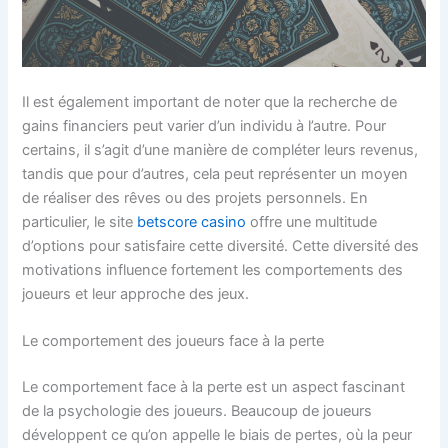
Il est également important de noter que la recherche de
gains financiers peut varier d’un individu à l’autre. Pour
certains, il s’agit d’une manière de compléter leurs revenus,
tandis que pour d’autres, cela peut représenter un moyen
de réaliser des rêves ou des projets personnels. En
particulier, le site
betscore casino
offre une multitude
d’options pour satisfaire cette diversité. Cette diversité des
motivations influence fortement les comportements des
joueurs et leur approche des jeux.
Le comportement des joueurs face à la perte
Le comportement face à la perte est un aspect fascinant
de la psychologie des joueurs. Beaucoup de joueurs
développent ce qu’on appelle le biais de pertes, où la peur