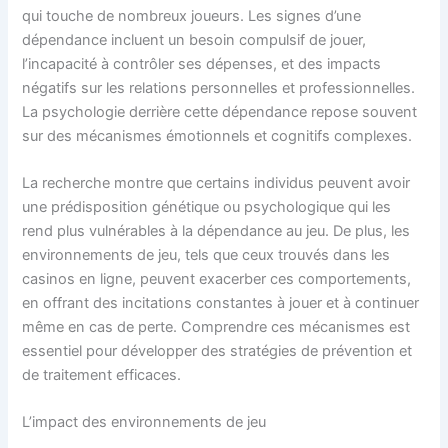
qui touche de nombreux joueurs. Les signes d’une
dépendance incluent un besoin compulsif de jouer,
l’incapacité à contrôler ses dépenses, et des impacts
négatifs sur les relations personnelles et professionnelles.
La psychologie derrière cette dépendance repose souvent
sur des mécanismes émotionnels et cognitifs complexes.
La recherche montre que certains individus peuvent avoir
une prédisposition génétique ou psychologique qui les
rend plus vulnérables à la dépendance au jeu. De plus, les
environnements de jeu, tels que ceux trouvés dans les
casinos en ligne, peuvent exacerber ces comportements,
en offrant des incitations constantes à jouer et à continuer
même en cas de perte. Comprendre ces mécanismes est
essentiel pour développer des stratégies de prévention et
de traitement efficaces.
L’impact des environnements de jeu