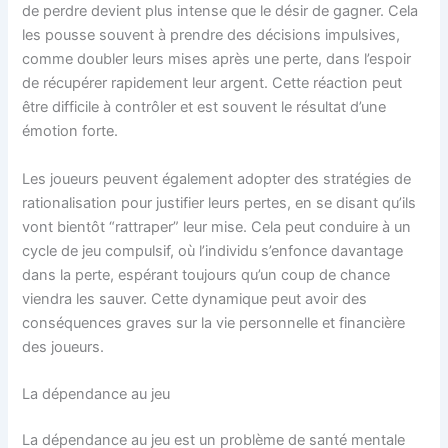
de perdre devient plus intense que le désir de gagner. Cela
les pousse souvent à prendre des décisions impulsives,
comme doubler leurs mises après une perte, dans l’espoir
de récupérer rapidement leur argent. Cette réaction peut
être difficile à contrôler et est souvent le résultat d’une
émotion forte.
Les joueurs peuvent également adopter des stratégies de
rationalisation pour justifier leurs pertes, en se disant qu’ils
vont bientôt “rattraper” leur mise. Cela peut conduire à un
cycle de jeu compulsif, où l’individu s’enfonce davantage
dans la perte, espérant toujours qu’un coup de chance
viendra les sauver. Cette dynamique peut avoir des
conséquences graves sur la vie personnelle et financière
des joueurs.
La dépendance au jeu
La dépendance au jeu est un problème de santé mentale