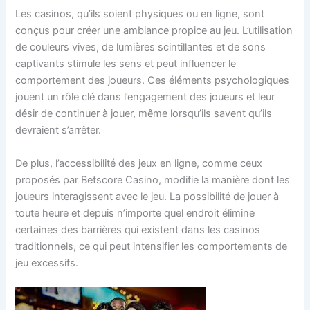
Les casinos, qu’ils soient physiques ou en ligne, sont
conçus pour créer une ambiance propice au jeu. L’utilisation
de couleurs vives, de lumières scintillantes et de sons
captivants stimule les sens et peut influencer le
comportement des joueurs. Ces éléments psychologiques
jouent un rôle clé dans l’engagement des joueurs et leur
désir de continuer à jouer, même lorsqu’ils savent qu’ils
devraient s’arrêter.
De plus, l’accessibilité des jeux en ligne, comme ceux
proposés par Betscore Casino, modifie la manière dont les
joueurs interagissent avec le jeu. La possibilité de jouer à
toute heure et depuis n’importe quel endroit élimine
certaines des barrières qui existent dans les casinos
traditionnels, ce qui peut intensifier les comportements de
jeu excessifs.