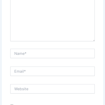
Name*
Email*
Website