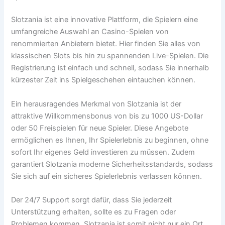
Slotzania ist eine innovative Plattform, die Spielern eine
umfangreiche Auswahl an Casino-Spielen von
renommierten Anbietern bietet. Hier finden Sie alles von
klassischen Slots bis hin zu spannenden Live-Spielen. Die
Registrierung ist einfach und schnell, sodass Sie innerhalb
kürzester Zeit ins Spielgeschehen eintauchen können.
Ein herausragendes Merkmal von Slotzania ist der
attraktive Willkommensbonus von bis zu 1000 US-Dollar
oder 50 Freispielen für neue Spieler. Diese Angebote
ermöglichen es Ihnen, Ihr Spielerlebnis zu beginnen, ohne
sofort Ihr eigenes Geld investieren zu müssen. Zudem
garantiert Slotzania moderne Sicherheitsstandards, sodass
Sie sich auf ein sicheres Spielerlebnis verlassen können.
Der 24/7 Support sorgt dafür, dass Sie jederzeit
Unterstützung erhalten, sollte es zu Fragen oder
Problemen kommen. Slotzania ist somit nicht nur ein Ort