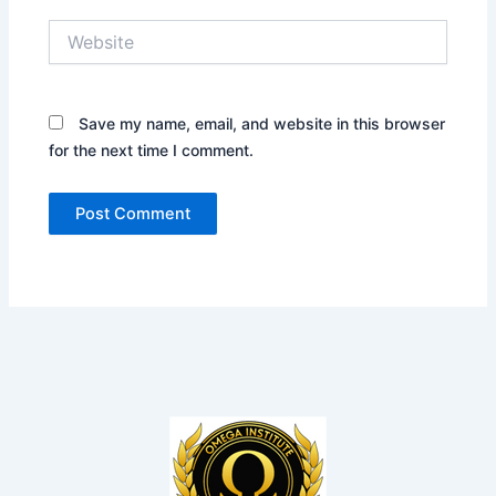
Website
Save my name, email, and website in this browser
for the next time I comment.