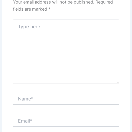
Your email address will not be published.
Required
fields are marked
*
Type
here..
Name*
Email*