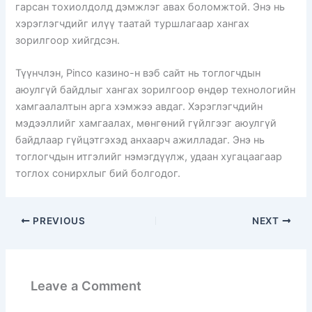
гарсан тохиолдолд дэмжлэг авах боломжтой. Энэ нь
хэрэглэгчдийг илүү таатай туршлагаар хангах
зорилгоор хийгдсэн.
Түүнчлэн, Pinco казино-н вэб сайт нь тоглогчдын
аюулгүй байдлыг хангах зорилгоор өндөр технологийн
хамгаалалтын арга хэмжээ авдаг. Хэрэглэгчдийн
мэдээллийг хамгаалах, мөнгөний гүйлгээг аюулгүй
байдлаар гүйцэтгэхэд анхаарч ажилладаг. Энэ нь
тоглогчдын итгэлийг нэмэгдүүлж, удаан хугацаагаар
тоглох сонирхлыг бий болгодог.
PREVIOUS
NEXT
Leave a Comment