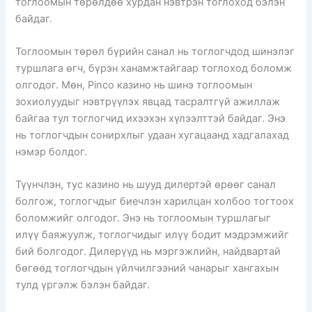
тоглоомын төрөлдөө хурдан нэвтрэн тоглоход бэлэн
байдаг.
Тоглоомын төрөл бүрийн санал нь тоглогчдод шинэлэг
туршлага өгч, бүрэн ханамжтайгаар тоглоход боломж
олгодог. Мөн, Pinco казино нь шинэ тоглоомын
зохиолуудыг нэвтрүүлэх явцад тасралтгүй ажиллаж
байгаа тул тоглогчид ихээхэн хүлээлттэй байдаг. Энэ
нь тоглогчдын сонирхлыг удаан хугацаанд хадгалахад
нэмэр болдог.
Түүнчлэн, тус казино нь шууд дилертэй өрөөг санал
болгож, тоглогчдыг биечлэн харилцан холбоо тогтоох
боломжийг олгодог. Энэ нь тоглоомын туршлагыг
илүү баяжуулж, тоглогчидыг илүү бодит мэдрэмжийг
бий болгодог. Дилерүүд нь мэргэжлийн, найдвартай
бөгөөд тоглогчдын үйлчилгээний чанарыг хангахын
тулд үргэлж бэлэн байдаг.