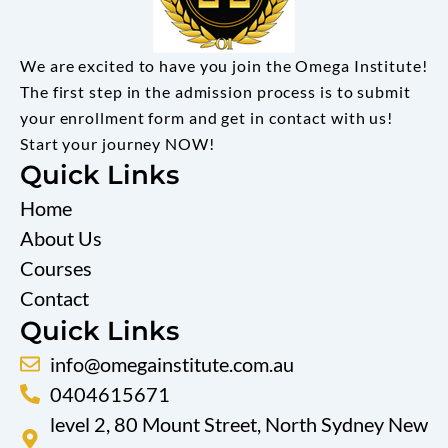
We are excited to have you join the Omega Institute!
The first step in the admission process is to submit
your enrollment form and get in contact with us!
Start your journey NOW!
Quick Links
Home
About Us
Courses
Contact
Quick Links
info@omegainstitute.com.au
0404615671
level 2, 80 Mount Street, North Sydney New