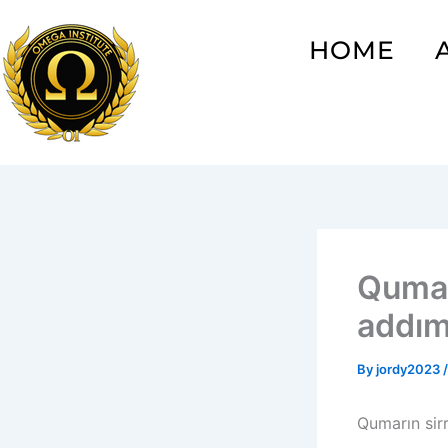
Skip
to
HOME
content
Qumar
addım
By
jordy2023
Qumarın sir