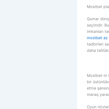
Mostbet pla
Qumar dünya
seçimdir. Bu
imkanları təq
mostbet az
tədbirləri s
daha təhlükə
Mostbet-in 
bir üstünlük
etmə şansın
maraq yara
Oyun növləri