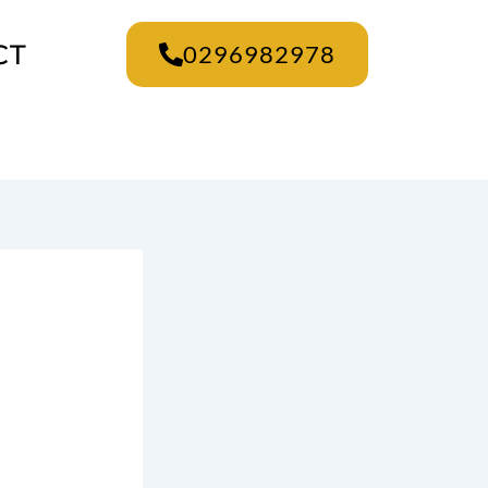
CT
0296982978