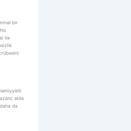
mməl bir
his
i ilə
sizlik
crübəsini
həmiyyətli
qazanc əldə
 daha da