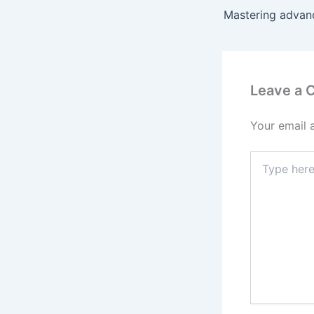
Leave a
Your email 
Type
here..