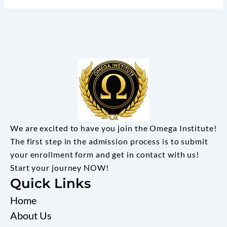
We are excited to have you join the Omega Institute!
The first step in the admission process is to submit
your enrollment form and get in contact with us!
Start your journey NOW!
Quick Links
Home
About Us