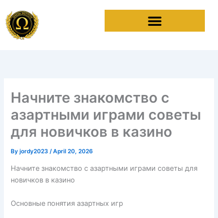
Skip
to
content
Начните знакомство с
азартными играми советы
для новичков в казино
By
jordy2023
/
April 20, 2026
Начните знакомство с азартными играми советы для
новичков в казино
Основные понятия азартных игр