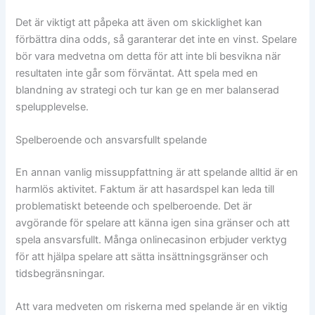
Det är viktigt att påpeka att även om skicklighet kan
förbättra dina odds, så garanterar det inte en vinst. Spelare
bör vara medvetna om detta för att inte bli besvikna när
resultaten inte går som förväntat. Att spela med en
blandning av strategi och tur kan ge en mer balanserad
spelupplevelse.
Spelberoende och ansvarsfullt spelande
En annan vanlig missuppfattning är att spelande alltid är en
harmlös aktivitet. Faktum är att hasardspel kan leda till
problematiskt beteende och spelberoende. Det är
avgörande för spelare att känna igen sina gränser och att
spela ansvarsfullt. Många onlinecasinon erbjuder verktyg
för att hjälpa spelare att sätta insättningsgränser och
tidsbegränsningar.
Att vara medveten om riskerna med spelande är en viktig