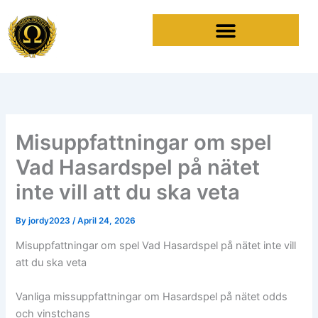
Skip
to
content
Misuppfattningar om spel
Vad Hasardspel på nätet
inte vill att du ska veta
By
jordy2023
/
April 24, 2026
Misuppfattningar om spel Vad Hasardspel på nätet inte vill
att du ska veta
Vanliga missuppfattningar om Hasardspel på nätet odds
och vinstchans