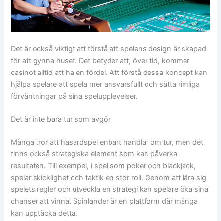
Det är också viktigt att förstå att spelens design är skapad
för att gynna huset. Det betyder att, över tid, kommer
casinot alltid att ha en fördel. Att förstå dessa koncept kan
hjälpa spelare att spela mer ansvarsfullt och sätta rimliga
förväntningar på sina spelupplevelser.
Det är inte bara tur som avgör
Många tror att hasardspel enbart handlar om tur, men det
finns också strategiska element som kan påverka
resultaten. Till exempel, i spel som poker och blackjack,
spelar skicklighet och taktik en stor roll. Genom att lära sig
spelets regler och utveckla en strategi kan spelare öka sina
chanser att vinna. Spinlander är en plattform där många
kan upptäcka detta.