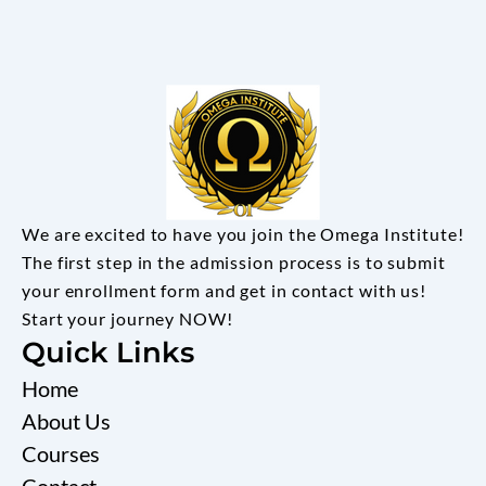
We are excited to have you join the Omega Institute!
The first step in the admission process is to submit
your enrollment form and get in contact with us!
Start your journey NOW!
Quick Links
Home
About Us
Courses