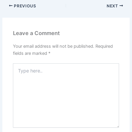
PREVIOUS
NEXT
Leave a Comment
Your email address will not be published.
Required
fields are marked
*
Type
here..