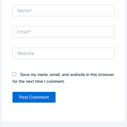
Name*
Email*
Website
Save my name, email, and website in this browser
for the next time I comment.