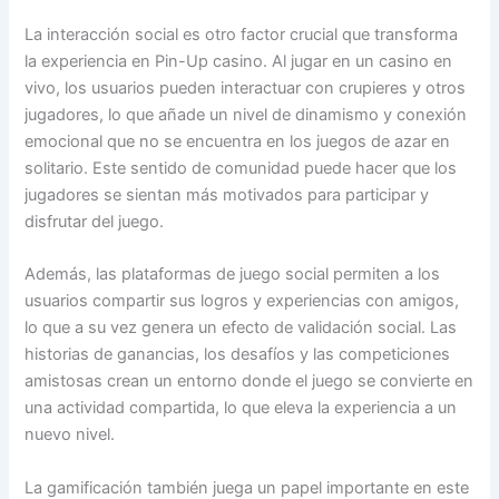
La interacción social es otro factor crucial que transforma
la experiencia en Pin-Up casino. Al jugar en un casino en
vivo, los usuarios pueden interactuar con crupieres y otros
jugadores, lo que añade un nivel de dinamismo y conexión
emocional que no se encuentra en los juegos de azar en
solitario. Este sentido de comunidad puede hacer que los
jugadores se sientan más motivados para participar y
disfrutar del juego.
Además, las plataformas de juego social permiten a los
usuarios compartir sus logros y experiencias con amigos,
lo que a su vez genera un efecto de validación social. Las
historias de ganancias, los desafíos y las competiciones
amistosas crean un entorno donde el juego se convierte en
una actividad compartida, lo que eleva la experiencia a un
nuevo nivel.
La gamificación también juega un papel importante en este