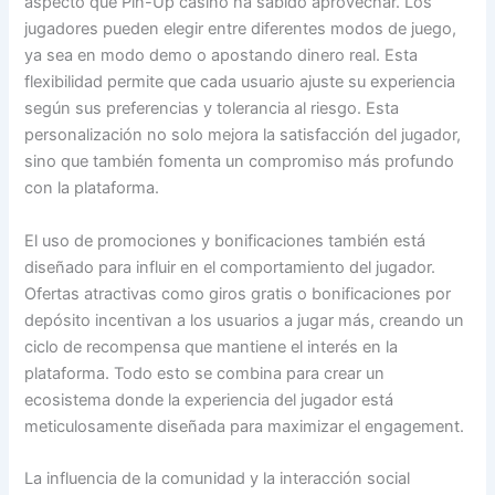
aspecto que Pin-Up casino ha sabido aprovechar. Los
jugadores pueden elegir entre diferentes modos de juego,
ya sea en modo demo o apostando dinero real. Esta
flexibilidad permite que cada usuario ajuste su experiencia
según sus preferencias y tolerancia al riesgo. Esta
personalización no solo mejora la satisfacción del jugador,
sino que también fomenta un compromiso más profundo
con la plataforma.
El uso de promociones y bonificaciones también está
diseñado para influir en el comportamiento del jugador.
Ofertas atractivas como giros gratis o bonificaciones por
depósito incentivan a los usuarios a jugar más, creando un
ciclo de recompensa que mantiene el interés en la
plataforma. Todo esto se combina para crear un
ecosistema donde la experiencia del jugador está
meticulosamente diseñada para maximizar el engagement.
La influencia de la comunidad y la interacción social