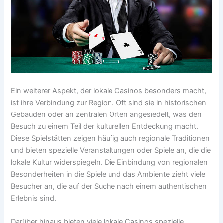
Ein weiterer Aspekt, der lokale Casinos besonders macht,
ist ihre Verbindung zur Region. Oft sind sie in historischen
Gebäuden oder an zentralen Orten angesiedelt, was den
Besuch zu einem Teil der kulturellen Entdeckung macht.
Diese Spielstätten zeigen häufig auch regionale Traditionen
und bieten spezielle Veranstaltungen oder Spiele an, die die
lokale Kultur widerspiegeln. Die Einbindung von regionalen
Besonderheiten in die Spiele und das Ambiente zieht viele
Besucher an, die auf der Suche nach einem authentischen
Erlebnis sind.
Darüber hinaus bieten viele lokale Casinos spezielle