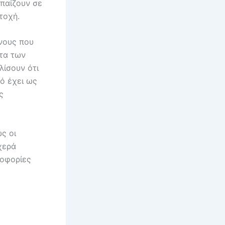
 παίζουν σε
τοχή.
όνους που
ητα των
λίσουν ότι
ό έχει ως
ς
ς οι
χερά
ροφορίες