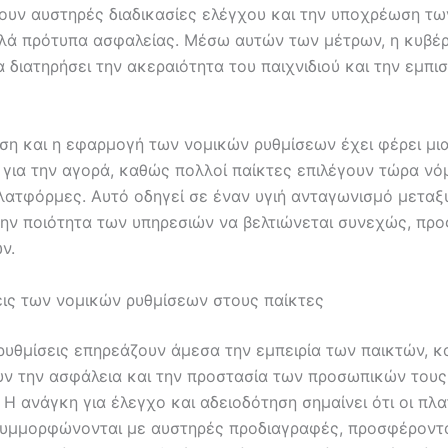
ουν αυστηρές διαδικασίες ελέγχου και την υποχρέωση τω
λά πρότυπα ασφαλείας. Μέσω αυτών των μέτρων, η κυβέ
α διατηρήσει την ακεραιότητα του παιχνιδιού και την εμπι
ση και η εφαρμογή των νομικών ρυθμίσεων έχει φέρει μια
 για την αγορά, καθώς πολλοί παίκτες επιλέγουν τώρα νόμ
λατφόρμες. Αυτό οδηγεί σε έναν υγιή ανταγωνισμό μεταξ
 την ποιότητα των υπηρεσιών να βελτιώνεται συνεχώς, πρ
ν.
εις των νομικών ρυθμίσεων στους παίκτες
 ρυθμίσεις επηρεάζουν άμεσα την εμπειρία των παικτών, 
υν την ασφάλεια και την προστασία των προσωπικών τους
 Η ανάγκη για έλεγχο και αδειοδότηση σημαίνει ότι οι πλ
συμμορφώνονται με αυστηρές προδιαγραφές, προσφέροντα