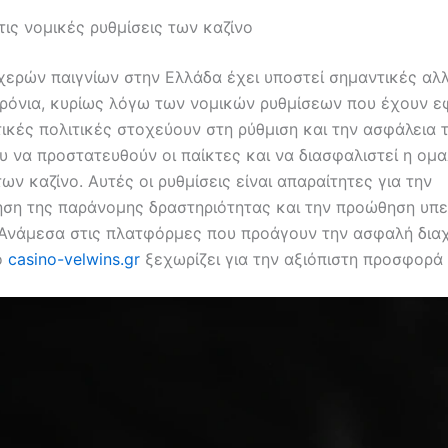
ις νομικές ρυθμίσεις των καζίνο
χερών παιγνίων στην Ελλάδα έχει υποστεί σημαντικές αλ
χρόνια, κυρίως λόγω των νομικών ρυθμίσεων που έχουν ε
ικές πολιτικές στοχεύουν στη ρύθμιση και την ασφάλεια 
υ να προστατευθούν οι παίκτες και να διασφαλιστεί η ομ
των καζίνο. Αυτές οι ρυθμίσεις είναι απαραίτητες για την
ση της παράνομης δραστηριότητας και την προώθηση υπ
. Ανάμεσα στις πλατφόρμες που προάγουν την ασφαλή διαχ
ο
casino-velwins.gr
ξεχωρίζει για την αξιόπιστη προσφορά 