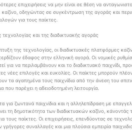
ότερες επιχειρήσεις να μην είναι σε θέση να ανταγωνιστ
 καζίνο, οδηγώντας σε συγκέντρωση της αγοράς και περι
πιλογών για τους παίκτες.
ς τεχνολογίας και της διαδικτυακής αγοράς
πτυξη της τεχνολογίας, οι διαδικτυακές πλατφόρμες καζί
κερδίζουν έδαφος στην ελληνική αγορά. Οι νομικές ρυθμί
εί για να περιλαμβάνουν και το διαδικτυακό παιχνίδι, π
ες νέες επιλογές και ευκολίες. Οι παίκτες μπορούν πλέο
υν τα αγαπημένα τους παιχνίδια από την άνεση του σπιτι
α που παρέχει η αδειοδοτημένη λειτουργία.
τα για ζωντανά παιχνίδια και η αλληλεπίδραση με επαγγε
νει τη δημοτικότητα των διαδικτυακών καζίνο, κάνοντάς 
ια τους παίκτες. Οι επιχειρήσεις, επενδύοντας σε τεχνολο
 γρήγορες συναλλαγές και μια πλούσια εμπειρία παιχνιδι