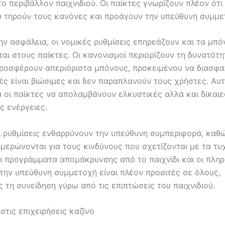
το περιβάλλον παιχνιδιού. Οι παίκτες γνωρίζουν πλέον ότι
 τηρούν τους κανόνες και προάγουν την υπεύθυνη συμμε
ην ασφάλεια, οι νομικές ρυθμίσεις επηρεάζουν και τα μπ
αι στους παίκτες. Οι κανονισμοί περιορίζουν τη δυνατότ
προσφέρουν απεριόριστα μπόνους, προκειμένου να διασφα
ές είναι βιώσιμες και δεν παραπλανούν τους χρήστες. Αυτ
 οι παίκτες να απολαμβάνουν ελκυστικές αλλά και δίκαιε
ς ενέργειες.
οι ρυθμίσεις ενθαρρύνουν την υπεύθυνη συμπεριφορά, καθώ
ημερώνονται για τους κινδύνους που σχετίζονται με τα τυ
Οι προγράμματα απομάκρυνσης από το παιχνίδι και οι πλη
 την υπεύθυνη συμμετοχή είναι πλέον προσιτές σε όλους,
 τη συνείδηση γύρω από τις επιπτώσεις του παιχνιδιού.
στις επιχειρήσεις καζίνο