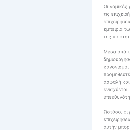
Οι νομικές 
τις επιχειρ
επιχειρήσε
εμπειρία τω
της ποιότη
Μέσα από τη
δημιουργήσ
κανονισμοί
προμηθευτέ
ασφαλή και 
ενισχύεται,
υπευθυνότητ
Ωστόσο, οι 
επιχειρήσει
αυτήν μπορ