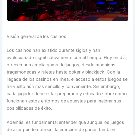
Visión general de los casinos
Los casinos han existido durante siglos y han
evolucionado significativamente con el tiempo. Hoy en día,
ofrecen una amplia gama de juegos, desde máquinas
tragamonedas y ruletas hasta póker y blackjack. Con la
llegada de los casinos en línea, el acceso a estos juegos se
ha vuelto aún más sencillo y conveniente. Sin embargo,
cada jugador debe estar preparado y educado sobre cómo
funcionan estos entornos de apuestas para mejorar sus
posibilidades de éxito.
Además, es fundamental entender que aunque los juegos
de azar pueden ofrecer la emoción de ganar, también