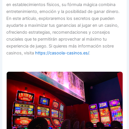
en establecimientos físicos, su fórmula mágica combina
entretenimiento, emoción y la posibilidad de ganar dinero.
En este artículo, exploraremos los secretos que pueden
ayudarte a maximizar tus ganancias al jugar en un casino,
ofreciendo estrategias, recomendaciones y consejos
cruciales que te permitirán aprovechar al máximo tu
experiencia de juego. Si quieres más información sobre
casinos, visita
https://casoola-casinos.es/
.