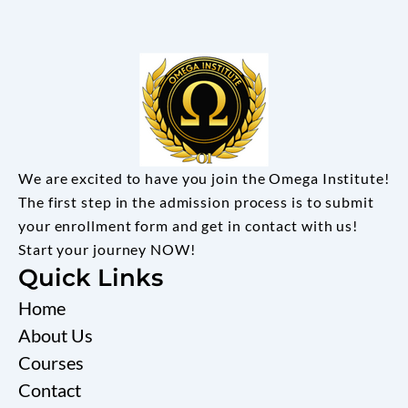
We are excited to have you join the Omega Institute!
The first step in the admission process is to submit
your enrollment form and get in contact with us!
Start your journey NOW!
Quick Links
Home
About Us
Courses
Contact