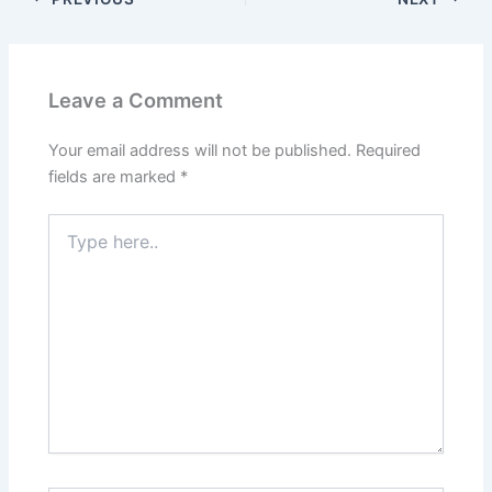
Leave a Comment
Your email address will not be published.
Required
fields are marked
*
Type
here..