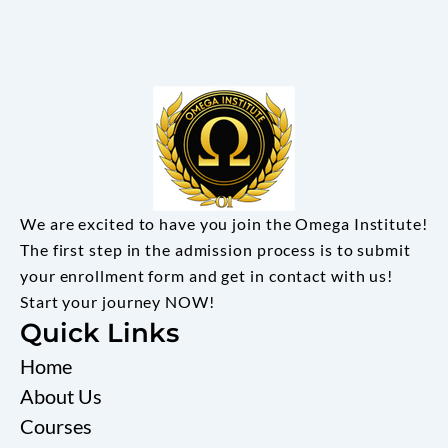
We are excited to have you join the Omega Institute!
The first step in the admission process is to submit
your enrollment form and get in contact with us!
Start your journey NOW!
Quick Links
Home
About Us
Courses