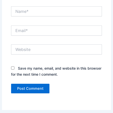
Name*
Email*
Website
Save my name, email, and website in this browser
for the next time I comment.