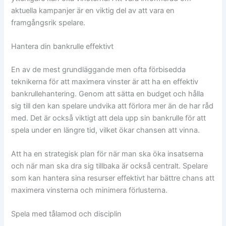
aktuella kampanjer är en viktig del av att vara en
framgångsrik spelare.
Hantera din bankrulle effektivt
En av de mest grundläggande men ofta förbisedda
teknikerna för att maximera vinster är att ha en effektiv
bankrullehantering. Genom att sätta en budget och hålla
sig till den kan spelare undvika att förlora mer än de har råd
med. Det är också viktigt att dela upp sin bankrulle för att
spela under en längre tid, vilket ökar chansen att vinna.
Att ha en strategisk plan för när man ska öka insatserna
och när man ska dra sig tillbaka är också centralt. Spelare
som kan hantera sina resurser effektivt har bättre chans att
maximera vinsterna och minimera förlusterna.
Spela med tålamod och disciplin