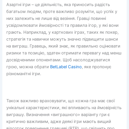
Азартні ігри – це діяльність, яка приносить радість
багатьом людям, проте важливо розуміти, що успіх у
них залежить не лише від везіння. Гравці повинні
усвідомлювати ймовірності та правила ігор, у які вони
грають. Наприклад, у карткових іграх, таких як покер,
стратегія та навички можуть значно підвищити шанси
на виграш. Гравець, який знає, як правильно оцінювати
ризики та позицію, здатен отримати перевагу над менш
досвідченими опонентами. Щоб насолоджуватися
грою, можна обрати
BetLabel Casino
, яке пропонує
різноманітні ігри.
Також важливо враховувати, що кожна гра має свої
унікальні характеристики, які впливають на ймовірність
виграшу. Визначення «виграшного» варіанту гри є
критично важливим, адже деякі ігри мають вищий
відсоток повернення гравцеві (RTP), що свідчить про