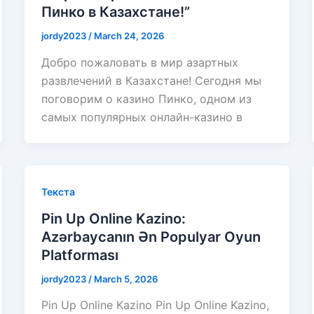
Пинко в Казахстане!”
jordy2023
/
March 24, 2026
Добро пожаловать в мир азартных
развлечений в Казахстане! Сегодня мы
поговорим о казино Пинко, одном из
самых популярных онлайн-казино в
Текста
Pin Up Online Kazino:
Azərbaycanın Ən Populyar Oyun
Platforması
jordy2023
/
March 5, 2026
Pin Up Online Kazino Pin Up Online Kazino,