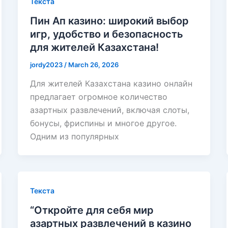
Текста
Пин Ап казино: широкий выбор
игр, удобство и безопасность
для жителей Казахстана!
jordy2023
/
March 26, 2026
Для жителей Казахстана казино онлайн
предлагает огромное количество
азартных развлечений, включая слоты,
бонусы, фриспины и многое другое.
Одним из популярных
Текста
“Откройте для себя мир
азартных развлечений в казино