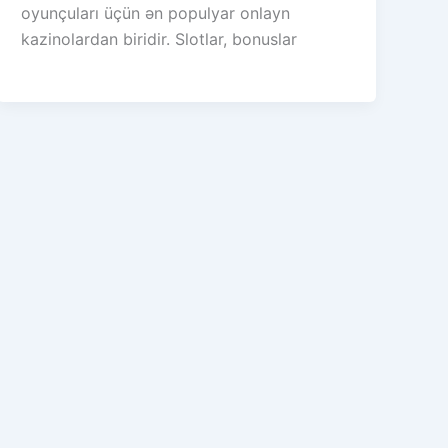
oyunçuları üçün ən populyar onlayn
kazinolardan biridir. Slotlar, bonuslar