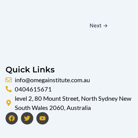
Next
→
Quick Links
info@omegainstitute.com.au
0404615671
level 2, 80 Mount Street, North Sydney New
South Wales 2060, Australia
F
T
Y
a
w
o
c
i
u
e
t
t