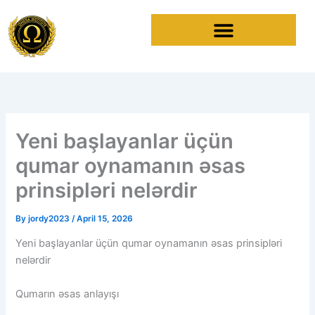
Skip
to
content
Yeni başlayanlar üçün
qumar oynamanın əsas
prinsipləri nelərdir
By
jordy2023
/
April 15, 2026
Yeni başlayanlar üçün qumar oynamanın əsas prinsipləri
nelərdir
Qumarın əsas anlayışı