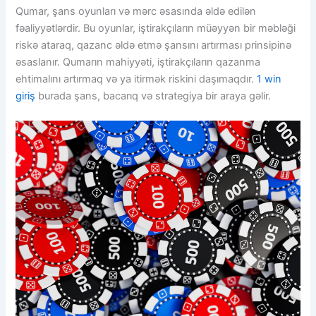
Qumar, şans oyunları və mərc əsasında əldə edilən
fəaliyyətlərdir. Bu oyunlar, iştirakçıların müəyyən bir məbləği
riskə ataraq, qazanc əldə etmə şansını artırması prinsipinə
əsaslanır. Qumarın mahiyyəti, iştirakçıların qazanma
ehtimalını artırmaq və ya itirmək riskini daşımaqdır.
1 win
giriş
burada şans, bacarıq və strategiya bir araya gəlir.