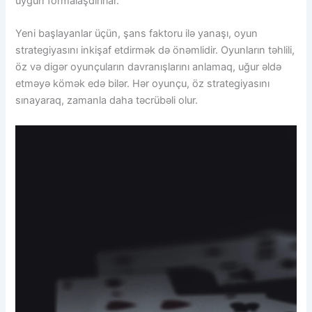
uyğun formalaşdırırlar.
Yeni başlayanlar üçün, şans faktoru ilə yanaşı, oyun
strategiyasını inkişaf etdirmək də önəmlidir. Oyunların təhlili,
öz və digər oyunçuların davranışlarını anlamaq, uğur əldə
etməyə kömək edə bilər. Hər oyunçu, öz strategiyasını
sınayaraq, zamanla daha təcrübəli olur.