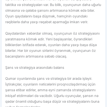
taktika və strategiyaları var. Bu bilik, oyunçunun daha uğurlu
olmasına və qələbə şansını artırmasına kömək edə bilər.
Oyun qaydalarını başa düşmək, həmçinin oyundakı
rəqiblərlə daha yaxşı rəqabət aparmağa imkan verir.
Qaydalardan xəbərdar olmaq, oyunçunun öz strategiyasını
yaratmasına kömək edir. Yeni başlayanlar, öyrəndikləri
biliklərdən istifadə edərək, oyunları daha yaxşı başa düşə
bilərlər. Hər bir oyunun sirlərini öyrənmək, oyunçunun öz
bacarıqlarını artırmasına səbəb olacaq.
Şans və strategiya arasındakı balans
Qumar oyunlarında şans və strategiya bir arada işləyir.
İştirakçılar, oyunların nəticələrini proqnozlaşdırmaq üçün
şansa etibar edirlər, amma eyni zamanda strategiyalarını
inkişaf etdirmələri də vacibdir. Uğurlu oyunçular, şansın nə
qədər önəmli olduğunu başa düşür və strategiyalarını buna