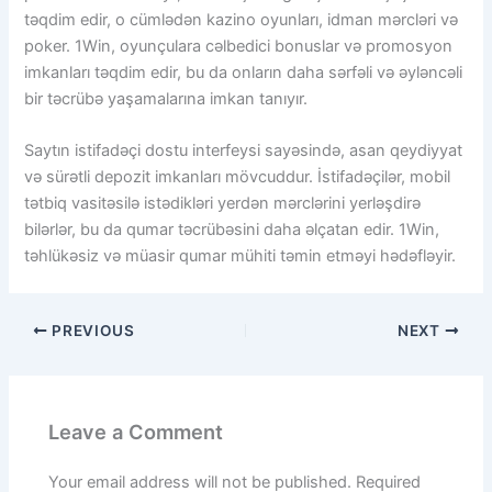
təqdim edir, o cümlədən kazino oyunları, idman mərcləri və
poker. 1Win, oyunçulara cəlbedici bonuslar və promosyon
imkanları təqdim edir, bu da onların daha sərfəli və əyləncəli
bir təcrübə yaşamalarına imkan tanıyır.
Saytın istifadəçi dostu interfeysi sayəsində, asan qeydiyyat
və sürətli depozit imkanları mövcuddur. İstifadəçilər, mobil
tətbiq vasitəsilə istədikləri yerdən mərclərini yerləşdirə
bilərlər, bu da qumar təcrübəsini daha əlçatan edir. 1Win,
təhlükəsiz və müasir qumar mühiti təmin etməyi hədəfləyir.
PREVIOUS
NEXT
Leave a Comment
Your email address will not be published.
Required