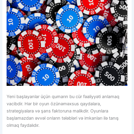
Yeni başlayanlar üçün qumarın bu cür fəaliyyəti anlamaq
vacibdir. Hər bir oyun özünəməxsus qaydalara,
strategiyalara və şans faktoruna malikdir. Oyunlara
başlamazdan əvvəl onların tələbləri və imkanları ilə tanış
olmaq faydalıdır.