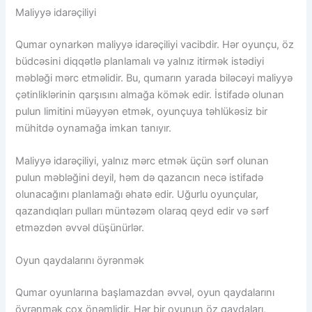
Maliyyə idarəçiliyi
Qumar oynarkən maliyyə idarəçiliyi vacibdir. Hər oyunçu, öz
büdcəsini diqqətlə planlamalı və yalnız itirmək istədiyi
məbləği mərc etməlidir. Bu, qumarın yarada biləcəyi maliyyə
çətinliklərinin qarşısını almağa kömək edir. İstifadə olunan
pulun limitini müəyyən etmək, oyunçuya təhlükəsiz bir
mühitdə oynamağa imkan tanıyır.
Maliyyə idarəçiliyi, yalnız mərc etmək üçün sərf olunan
pulun məbləğini deyil, həm də qazancın necə istifadə
olunacağını planlamağı əhatə edir. Uğurlu oyunçular,
qazandıqları pulları müntəzəm olaraq qeyd edir və sərf
etməzdən əvvəl düşünürlər.
Oyun qaydalarını öyrənmək
Qumar oyunlarına başlamazdan əvvəl, oyun qaydalarını
öyrənmək çox önəmlidir. Hər bir oyunun öz qaydaları,