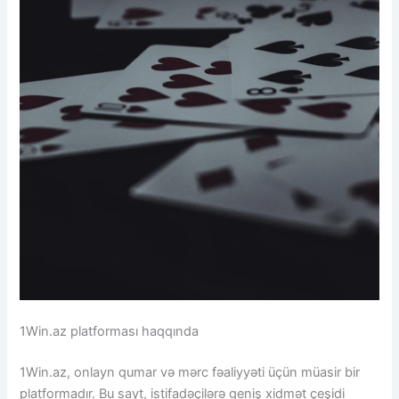
1Win.az platforması haqqında
1Win.az, onlayn qumar və mərc fəaliyyəti üçün müasir bir
platformadır. Bu sayt, istifadəçilərə geniş xidmət çeşidi