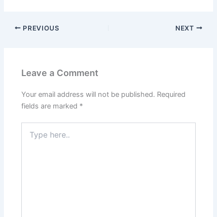
PREVIOUS
NEXT
Leave a Comment
Your email address will not be published.
Required
fields are marked
*
Type
here..