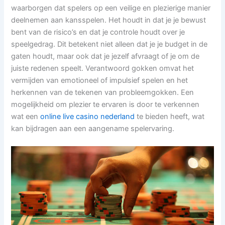
waarborgen dat spelers op een veilige en plezierige manier
deelnemen aan kansspelen. Het houdt in dat je je bewust
bent van de risico’s en dat je controle houdt over je
speelgedrag. Dit betekent niet alleen dat je je budget in de
gaten houdt, maar ook dat je jezelf afvraagt of je om de
juiste redenen speelt. Verantwoord gokken omvat het
vermijden van emotioneel of impulsief spelen en het
herkennen van de tekenen van probleemgokken. Een
mogelijkheid om plezier te ervaren is door te verkennen
wat een
online live casino nederland
te bieden heeft, wat
kan bijdragen aan een aangename spelervaring.