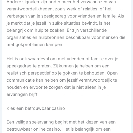
Andere signalen zijn onder meer het verwaarlozen van
verantwoordelijkheden, zoals werk of relaties, of het
verbergen van je speelgedrag voor vrienden en familie. Als
je merkt dat je jezelf in zulke situaties bevindt, is het
belangrijk om hulp te zoeken. Er zijn verschillende
organisaties en hulpbronnen beschikbaar voor mensen die
met gokproblemen kampen.
Het is ook waardevol om met vrienden of familie over je
speelgedrag te praten. Zij kunnen je helpen om een
realistisch perspectief op je gokken te behouden. Open
communicatie kan helpen om jezelf verantwoordelijk te
houden en ervoor te zorgen dat je niet alleen in je
ervaringen blijft.
Kies een betrouwbaar casino
Een veilige spelervaring begint met het kiezen van een
betrouwbaar online casino. Het is belangrijk om een