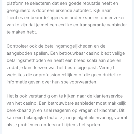
platform te selecteren dat een goede reputatie heeft en
gereguleerd is door een erkende autoriteit. Kijk naar
licenties en beoordelingen van andere spelers om er zeker
van te zijn dat je met een eerlijke en transparante aanbieder
te maken hebt.
Controleer ook de betalingsmogelijkheden en de
aangeboden spellen. Een betrouwbaar casino biedt veilige
betalingsmethoden en heeft een breed scala aan spellen,
zodat je kunt kiezen wat het beste bij je past. Vermijd
websites die onprofessioneel lijken of die geen duidelijke
informatie geven over hun spelvoorwaarden.
Het is ook verstandig om te kijken naar de klantenservice
van het casino. Een betrouwbare aanbieder moet makkelijk
bereikbaar zijn en snel reageren op vragen of klachten. Dit
kan een belangrijke factor zijn in je algehele ervaring, vooral
als je problemen ondervindt tijdens het spelen.