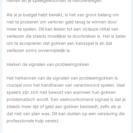
nemen en je speelgewoonten te heroverwegen.
Als je je budget hebt bereikt, is het van groot belang om
niet te proberen om verloren geld terug te winnen door
meer te spelen. Dit kan leiden tot een vicieuze cirkel van
verliezen die steeds moeilijker te doorbreken is. Het is beter
om te accepteren dat gokken een kansspel is en dat
verliezen soms onvermijdelijk is.
Herken de signalen van probleemgokken
Het herkennen van de signalen van probleemgokken is
cruciaal voor het handhaven van verantwoord spelen. Veel
spelers zijn zich niet bewust van wanneer hun gokken
problematisch wordt. Een veelvoorkomend signaal is dat je
steeds meer tijd of geld aan gokken besteedt, zelfs als je
dat niet van plan was. Dit kan duiden op een verslaving die
professionele hulp vereist.