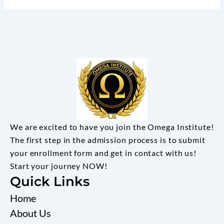
We are excited to have you join the Omega Institute!
The first step in the admission process is to submit
your enrollment form and get in contact with us!
Start your journey NOW!
Quick Links
Home
About Us