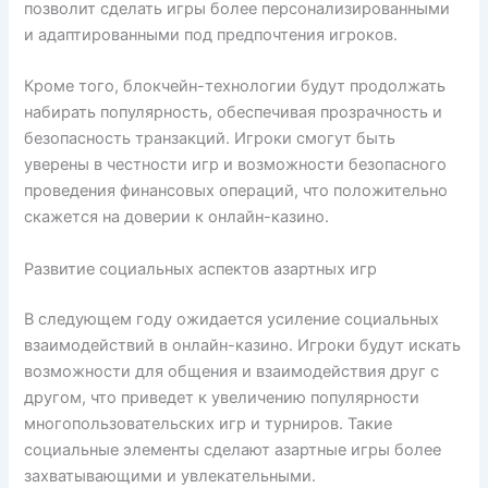
позволит сделать игры более персонализированными
и адаптированными под предпочтения игроков.
Кроме того, блокчейн-технологии будут продолжать
набирать популярность, обеспечивая прозрачность и
безопасность транзакций. Игроки смогут быть
уверены в честности игр и возможности безопасного
проведения финансовых операций, что положительно
скажется на доверии к онлайн-казино.
Развитие социальных аспектов азартных игр
В следующем году ожидается усиление социальных
взаимодействий в онлайн-казино. Игроки будут искать
возможности для общения и взаимодействия друг с
другом, что приведет к увеличению популярности
многопользовательских игр и турниров. Такие
социальные элементы сделают азартные игры более
захватывающими и увлекательными.