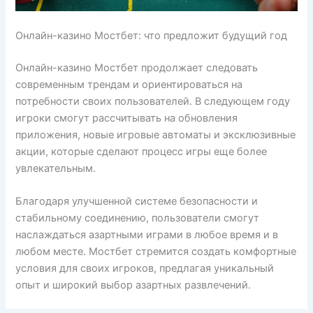
Онлайн-казино Мостбет: что предложит будущий год
Онлайн-казино Мостбет продолжает следовать
современным трендам и ориентироваться на
потребности своих пользователей. В следующем году
игроки смогут рассчитывать на обновления
приложения, новые игровые автоматы и эксклюзивные
акции, которые сделают процесс игры еще более
увлекательным.
Благодаря улучшенной системе безопасности и
стабильному соединению, пользователи смогут
наслаждаться азартными играми в любое время и в
любом месте. Мостбет стремится создать комфортные
условия для своих игроков, предлагая уникальный
опыт и широкий выбор азартных развлечений.