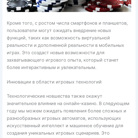
Кроме того, с ростом числа смартфонов и планшетов,
пользователи могут ожидать внедрение новых
функций, таких как возможность виртуальной
реальности и дополненной реальности в мобильных
играх. Это создаст новые возможности для
захватывающего игрового опыта, который станет
более интерактивным и увлекательным.
Инновации в области игровых технологий
Технологические новшества также окажут
значительное влияние на онлайн-казино. В следующем
году мы можем ожидать появления более сложных и
разнообразных игровых автоматов, использующих
искусственный интеллект и машинное обучение для
создания уникальных игровых сценариев. Это