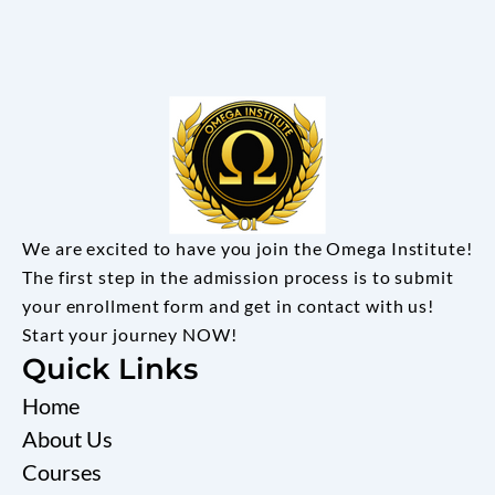
We are excited to have you join the Omega Institute!
The first step in the admission process is to submit
your enrollment form and get in contact with us!
Start your journey NOW!
Quick Links
Home
About Us
Courses