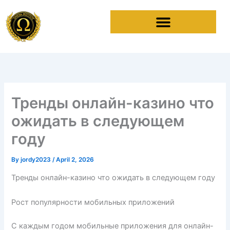
Skip
to
content
Тренды онлайн-казино что
ожидать в следующем
году
By
jordy2023
/
April 2, 2026
Тренды онлайн-казино что ожидать в следующем году
Рост популярности мобильных приложений
С каждым годом мобильные приложения для онлайн-