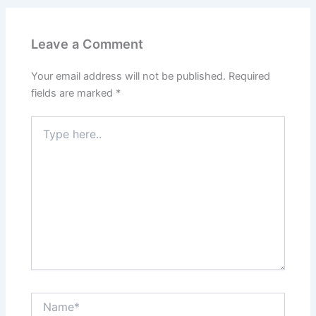
Leave a Comment
Your email address will not be published.
Required
fields are marked
*
Type
here..
Name*