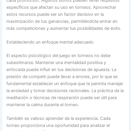
cada promoción. Algunos bonos pueden tener requisitos
específicos que afectan su uso en torneos. Aprovechar
estos recursos puede ser un factor decisivo en la
maximización de tus ganancias, permitiéndote entrar en
más competiciones y aumentar tus posibilidades de éxito.
Estableciendo un enfoque mental adecuado
El aspecto psicológico del juego en torneos no debe
subestimarse. Mantener una mentalidad positiva y
enfocada puede influir en tus decisiones de apuesta. La
presión de competir puede llevar a errores, por lo que es
fundamental establecer un enfoque que te permita manejar
la ansiedad y tomar decisiones racionales. La práctica de la
meditación o técnicas de respiración puede ser útil para
mantener la calma durante el torneo.
También es valioso aprender de la experiencia. Cada
torneo proporciona una oportunidad para analizar el