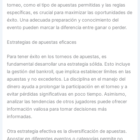
torneo, como el tipo de apuestas permitidas y las reglas
específicas, es crucial para maximizar las oportunidades de
éxito. Una adecuada preparación y conocimiento del
evento pueden marcar la diferencia entre ganar o perder.
Estrategias de apuestas eficaces
Para tener éxito en los torneos de apuestas, es
fundamental desarrollar una estrategia sólida. Esto incluye
la gestión del bankroll, que implica establecer límites en las
apuestas y no excederlos. La disciplina en el manejo del
dinero ayuda a prolongar la participación en el torneo y a
evitar pérdidas significativas en poco tiempo. Asimismo,
analizar las tendencias de otros jugadores puede ofrecer
información valiosa para tomar decisiones más
informadas.
Otra estrategia efectiva es la diversificación de apuestas.
Apostar en diferentes eventos o categorías permite no