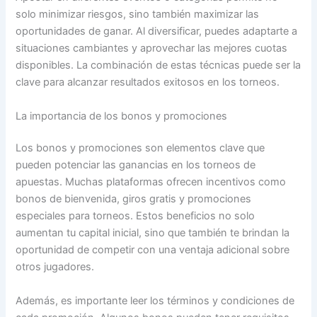
solo minimizar riesgos, sino también maximizar las
oportunidades de ganar. Al diversificar, puedes adaptarte a
situaciones cambiantes y aprovechar las mejores cuotas
disponibles. La combinación de estas técnicas puede ser la
clave para alcanzar resultados exitosos en los torneos.
La importancia de los bonos y promociones
Los bonos y promociones son elementos clave que
pueden potenciar las ganancias en los torneos de
apuestas. Muchas plataformas ofrecen incentivos como
bonos de bienvenida, giros gratis y promociones
especiales para torneos. Estos beneficios no solo
aumentan tu capital inicial, sino que también te brindan la
oportunidad de competir con una ventaja adicional sobre
otros jugadores.
Además, es importante leer los términos y condiciones de