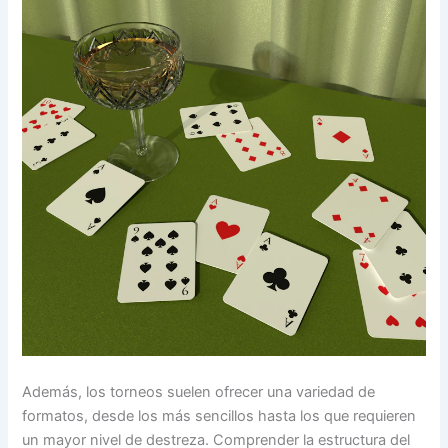
Además, los torneos suelen ofrecer una variedad de
formatos, desde los más sencillos hasta los que requieren
un mayor nivel de destreza. Comprender la estructura del