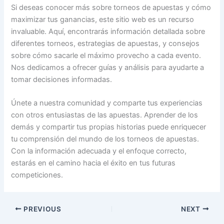
Si deseas conocer más sobre torneos de apuestas y cómo
maximizar tus ganancias, este sitio web es un recurso
invaluable. Aquí, encontrarás información detallada sobre
diferentes torneos, estrategias de apuestas, y consejos
sobre cómo sacarle el máximo provecho a cada evento.
Nos dedicamos a ofrecer guías y análisis para ayudarte a
tomar decisiones informadas.
Únete a nuestra comunidad y comparte tus experiencias
con otros entusiastas de las apuestas. Aprender de los
demás y compartir tus propias historias puede enriquecer
tu comprensión del mundo de los torneos de apuestas.
Con la información adecuada y el enfoque correcto,
estarás en el camino hacia el éxito en tus futuras
competiciones.
PREVIOUS
NEXT