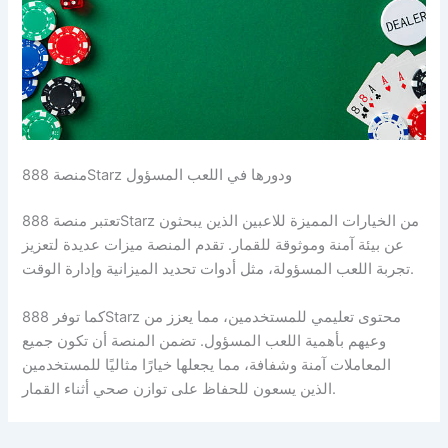
منصة 888Starz ودورها في اللعب المسؤول
تعتبر منصة 888Starz من الخيارات المميزة للاعبين الذين يبحثون
عن بيئة آمنة وموثوقة للقمار. تقدم المنصة ميزات عديدة لتعزيز
تجربة اللعب المسؤولة، مثل أدوات تحديد الميزانية وإدارة الوقت.
كما توفر 888Starz محتوى تعليمي للمستخدمين، مما يعزز من
وعيهم بأهمية اللعب المسؤول. تضمن المنصة أن تكون جميع
المعاملات آمنة وشفافة، مما يجعلها خيارًا مثاليًا للمستخدمين
الذين يسعون للحفاظ على توازن صحي أثناء القمار.