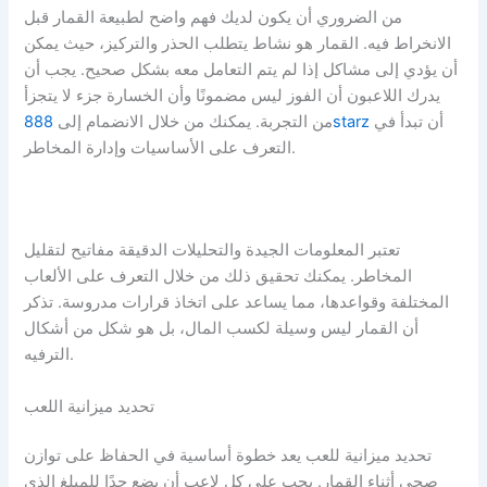
من الضروري أن يكون لديك فهم واضح لطبيعة القمار قبل
الانخراط فيه. القمار هو نشاط يتطلب الحذر والتركيز، حيث يمكن
أن يؤدي إلى مشاكل إذا لم يتم التعامل معه بشكل صحيح. يجب أن
يدرك اللاعبون أن الفوز ليس مضمونًا وأن الخسارة جزء لا يتجزأ
أن تبدأ في
888starz
من التجربة. يمكنك من خلال الانضمام إلى
التعرف على الأساسيات وإدارة المخاطر.
تعتبر المعلومات الجيدة والتحليلات الدقيقة مفاتيح لتقليل
المخاطر. يمكنك تحقيق ذلك من خلال التعرف على الألعاب
المختلفة وقواعدها، مما يساعد على اتخاذ قرارات مدروسة. تذكر
أن القمار ليس وسيلة لكسب المال، بل هو شكل من أشكال
الترفيه.
تحديد ميزانية اللعب
تحديد ميزانية للعب يعد خطوة أساسية في الحفاظ على توازن
صحي أثناء القمار. يجب على كل لاعب أن يضع حدًا للمبلغ الذي