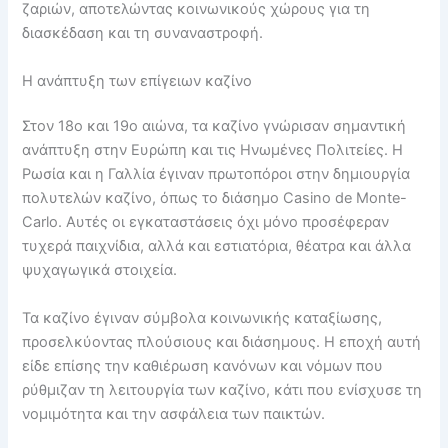
ζαριών, αποτελώντας κοινωνικούς χώρους για τη
διασκέδαση και τη συναναστροφή.
Η ανάπτυξη των επίγειων καζίνο
Στον 18ο και 19ο αιώνα, τα καζίνο γνώρισαν σημαντική
ανάπτυξη στην Ευρώπη και τις Ηνωμένες Πολιτείες. Η
Ρωσία και η Γαλλία έγιναν πρωτοπόροι στην δημιουργία
πολυτελών καζίνο, όπως το διάσημο Casino de Monte-
Carlo. Αυτές οι εγκαταστάσεις όχι μόνο προσέφεραν
τυχερά παιχνίδια, αλλά και εστιατόρια, θέατρα και άλλα
ψυχαγωγικά στοιχεία.
Τα καζίνο έγιναν σύμβολα κοινωνικής καταξίωσης,
προσελκύοντας πλούσιους και διάσημους. Η εποχή αυτή
είδε επίσης την καθιέρωση κανόνων και νόμων που
ρύθμιζαν τη λειτουργία των καζίνο, κάτι που ενίσχυσε τη
νομιμότητα και την ασφάλεια των παικτών.