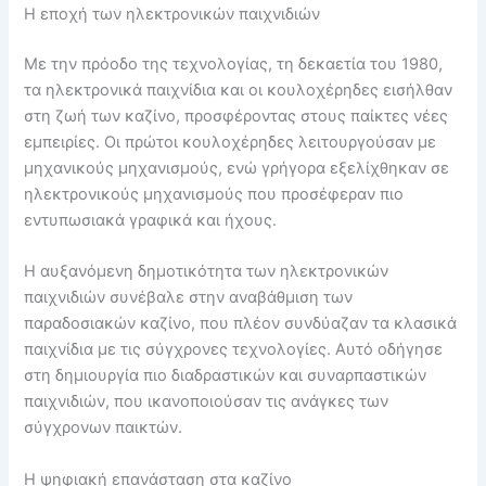
Η εποχή των ηλεκτρονικών παιχνιδιών
Με την πρόοδο της τεχνολογίας, τη δεκαετία του 1980,
τα ηλεκτρονικά παιχνίδια και οι κουλοχέρηδες εισήλθαν
στη ζωή των καζίνο, προσφέροντας στους παίκτες νέες
εμπειρίες. Οι πρώτοι κουλοχέρηδες λειτουργούσαν με
μηχανικούς μηχανισμούς, ενώ γρήγορα εξελίχθηκαν σε
ηλεκτρονικούς μηχανισμούς που προσέφεραν πιο
εντυπωσιακά γραφικά και ήχους.
Η αυξανόμενη δημοτικότητα των ηλεκτρονικών
παιχνιδιών συνέβαλε στην αναβάθμιση των
παραδοσιακών καζίνο, που πλέον συνδύαζαν τα κλασικά
παιχνίδια με τις σύγχρονες τεχνολογίες. Αυτό οδήγησε
στη δημιουργία πιο διαδραστικών και συναρπαστικών
παιχνιδιών, που ικανοποιούσαν τις ανάγκες των
σύγχρονων παικτών.
Η ψηφιακή επανάσταση στα καζίνο