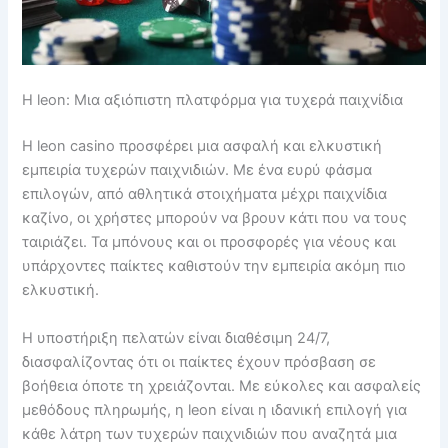
Η leon: Μια αξιόπιστη πλατφόρμα για τυχερά παιχνίδια
Η leon casino προσφέρει μια ασφαλή και ελκυστική
εμπειρία τυχερών παιχνιδιών. Με ένα ευρύ φάσμα
επιλογών, από αθλητικά στοιχήματα μέχρι παιχνίδια
καζίνο, οι χρήστες μπορούν να βρουν κάτι που να τους
ταιριάζει. Τα μπόνους και οι προσφορές για νέους και
υπάρχοντες παίκτες καθιστούν την εμπειρία ακόμη πιο
ελκυστική.
Η υποστήριξη πελατών είναι διαθέσιμη 24/7,
διασφαλίζοντας ότι οι παίκτες έχουν πρόσβαση σε
βοήθεια όποτε τη χρειάζονται. Με εύκολες και ασφαλείς
μεθόδους πληρωμής, η leon είναι η ιδανική επιλογή για
κάθε λάτρη των τυχερών παιχνιδιών που αναζητά μια