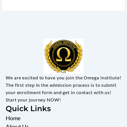
We are excited to have you join the Omega Institute!
The first step in the admission process is to submit
your enrollment form and get in contact with us!
Start your journey NOW!
Quick Links
Home
About Us