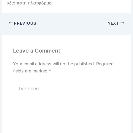
αξιόπιστη πλατφόρμα.
PREVIOUS
NEXT
Leave a Comment
Your email address will not be published.
Required
fields are marked
*
Type
here..