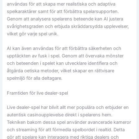
användas för att skapa mer realistiska och adaptiva
spelkaraktärer samt för att förbättra spelarsupporten.
Genom att analysera spelarens beteende kan AI justera
svårighetsgraden och erbjuda skräddarsydda upplevelser,
vilket gör varje spel unik.
AI kan även användas för att förbättra säkerheten och
upptäckten av fusk i spel. Genom att övervaka mönster
och beteenden i spelet kan utvecklare identifiera och
åtgärda oetiska metoder, vilket skapar en rättvisare
spelmiljö för alla deltagare.
Framtiden för live dealer-spel
Live dealer-spel har blivit allt mer populära och erbjuder en
autentisk casinoupplevelse direkt i spelarens hem.
Tekniken bakom dessa spel använder avancerade kameror
och streaming för att förmedla spelbordet i realtid. Detta
gör att spelare kan interagera med riktiga dealers och