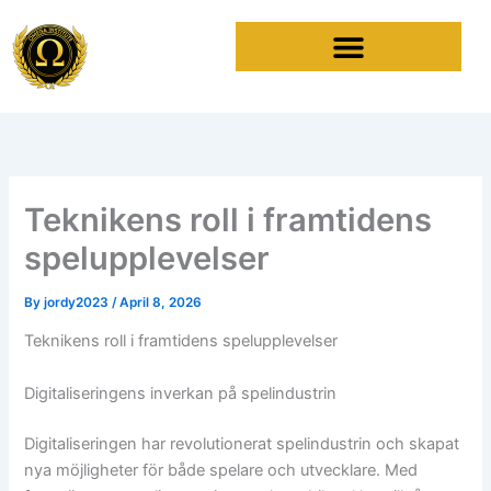
Skip
to
content
Teknikens roll i framtidens
spelupplevelser
By
jordy2023
/
April 8, 2026
Teknikens roll i framtidens spelupplevelser
Digitaliseringens inverkan på spelindustrin
Digitaliseringen har revolutionerat spelindustrin och skapat
nya möjligheter för både spelare och utvecklare. Med