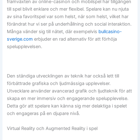
framväxten av online-casinon och mobilspel har tillgången
till spel blivit enklare och mer flexibel. Spelare kan nu njuta
av sina favoritspel var som helst, när som helst, vilket har
förändrat hur vi ser på underhållning och social interaktion.
Många vänder sig till nätet, där exempelvis
bullcasino-
sverige.com
erbjuder en rad alternativ för att förhöja
spelupplevelsen.
Den ständiga utvecklingen av teknik har också lett till
förbättrade grafiska och ljudmässiga upplevelser.
Utvecklare använder avancerad grafik och ljudteknik för att
skapa en mer immersiv och engagerande spelupplevelse.
Detta gör att spelare kan känna sig mer delaktiga i spelet
och engageras på en djupare nivå.
Virtual Reality och Augmented Reality i spel