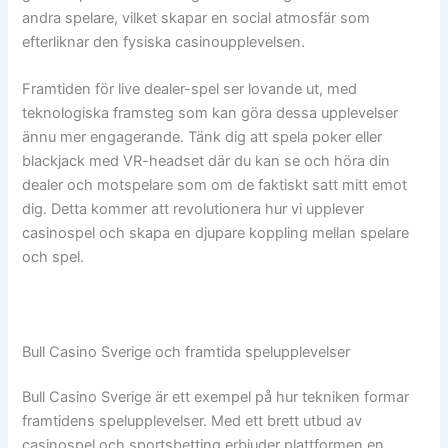
andra spelare, vilket skapar en social atmosfär som
efterliknar den fysiska casinoupplevelsen.
Framtiden för live dealer-spel ser lovande ut, med
teknologiska framsteg som kan göra dessa upplevelser
ännu mer engagerande. Tänk dig att spela poker eller
blackjack med VR-headset där du kan se och höra din
dealer och motspelare som om de faktiskt satt mitt emot
dig. Detta kommer att revolutionera hur vi upplever
casinospel och skapa en djupare koppling mellan spelare
och spel.
Bull Casino Sverige och framtida spelupplevelser
Bull Casino Sverige är ett exempel på hur tekniken formar
framtidens spelupplevelser. Med ett brett utbud av
casinospel och sportsbetting erbjuder plattformen en