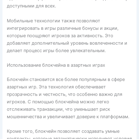
доступными для всех.
Мобильные технологии также позволяют
интегрировать в игры различные бонусы и акции,
которые поощряют игроков за активность. Это
добавляет дополнительный уровень вовлеченности и
делает процесс игры более увлекательным.
Использование блокчейна в азартных играх
Блокчейн становится все более популярным в сфере
азартных игр. Эта технология обеспечивает
прозрачность и честность, что особенно важно для
игроков. С помощью блокчейна можно легко
отслеживать транзакции, что уменьшает риск
мошенничества и увеличивает доверие к платформам.
Кроме того, блокчейн позволяет создавать умные
контракты, которые автоматически исполняют условия