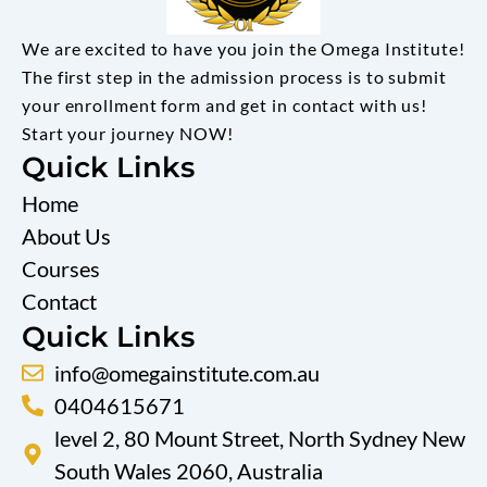
We are excited to have you join the Omega Institute!
The first step in the admission process is to submit
your enrollment form and get in contact with us!
Start your journey NOW!
Quick Links
Home
About Us
Courses
Contact
Quick Links
info@omegainstitute.com.au
0404615671
level 2, 80 Mount Street, North Sydney New
South Wales 2060, Australia