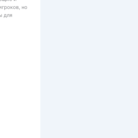
игроков, но
ы для