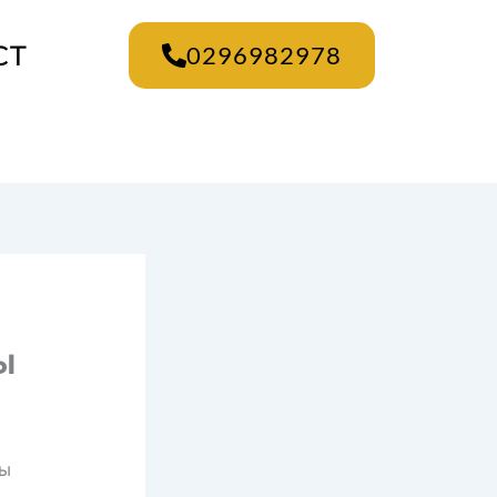
CT
0296982978
ы
ры