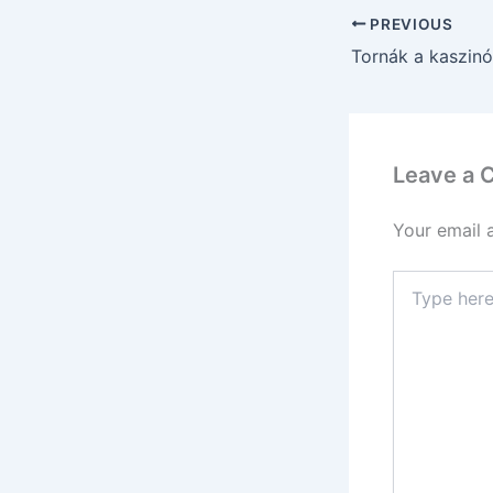
PREVIOUS
Leave a
Your email 
Type
here..