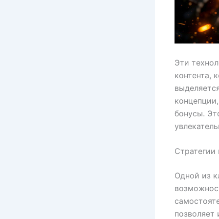
Эти технол
контента, 
выделяется
концепции,
бонусы. Эт
увлекатель
Стратегии 
Одной из к
возможност
самостояте
позволяет 