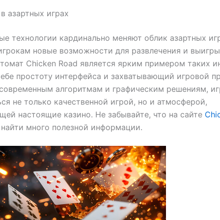
в азартных играх
е технологии кардинально меняют облик азартных игр
игрокам новые возможности для развлечения и выигр
томат Chicken Road является ярким примером таких и
себе простоту интерфейса и захватывающий игровой пр
 современным алгоритмам и графическим решениям, иг
ся не только качественной игрой, но и атмосферой,
ей настоящие казино. Не забывайте, что на сайте
Chi
найти много полезной информации.