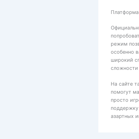
Платформа 
Официальны
попробоват
режим позв
особенно в
широкий сп
сложности 
На сайте т
помогут ма
просто игр
поддержку 
азартных и