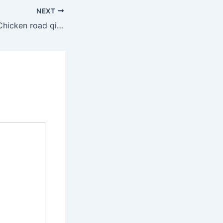
NEXT
Texnologiyaning Chicken road qimor o’yinlaridagi roli qanday