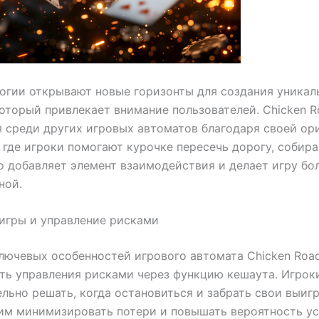
огии открывают новые горизонты для создания уникал
который привлекает внимание пользователей. Chicken R
 среди других игровых автоматов благодаря своей ор
 где игроки помогают курочке пересечь дорогу, собир
о добавляет элемент взаимодействия и делает игру бо
ной.
игры и управление рисками
лючевых особенностей игрового автомата Chicken Roa
ь управления рисками через функцию кешаута. Игрок
льно решать, когда остановиться и забрать свои выиг
им минимизировать потери и повышать вероятность у