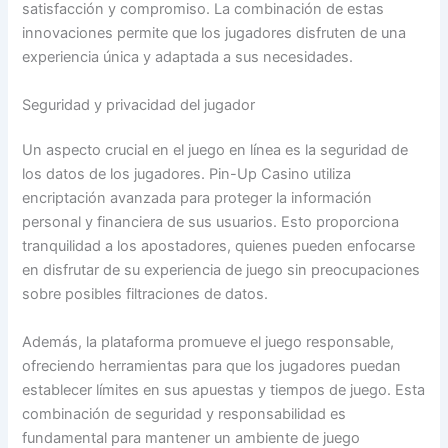
satisfacción y compromiso. La combinación de estas
innovaciones permite que los jugadores disfruten de una
experiencia única y adaptada a sus necesidades.
Seguridad y privacidad del jugador
Un aspecto crucial en el juego en línea es la seguridad de
los datos de los jugadores. Pin-Up Casino utiliza
encriptación avanzada para proteger la información
personal y financiera de sus usuarios. Esto proporciona
tranquilidad a los apostadores, quienes pueden enfocarse
en disfrutar de su experiencia de juego sin preocupaciones
sobre posibles filtraciones de datos.
Además, la plataforma promueve el juego responsable,
ofreciendo herramientas para que los jugadores puedan
establecer límites en sus apuestas y tiempos de juego. Esta
combinación de seguridad y responsabilidad es
fundamental para mantener un ambiente de juego