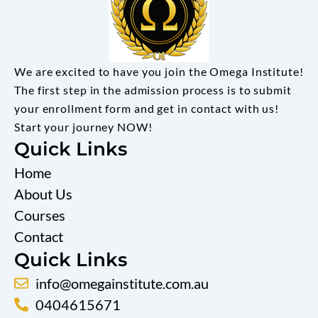
We are excited to have you join the Omega Institute!
The first step in the admission process is to submit
your enrollment form and get in contact with us!
Start your journey NOW!
Quick Links
Home
About Us
Courses
Contact
Quick Links
info@omegainstitute.com.au
0404615671