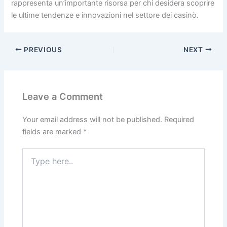
rappresenta un’importante risorsa per chi desidera scoprire
le ultime tendenze e innovazioni nel settore dei casinò.
PREVIOUS
NEXT
Leave a Comment
Your email address will not be published.
Required
fields are marked
*
Type
here..