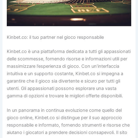
Kinbet.co: il tuo partner nel gioco responsabile
Kinbet.co è una piattaforma dedicata a tutti gli appassionati
delle scommesse, fornendo risorse e informazioni utili per
massimizzare l’esperienza di gioco. Con un’interfaccia
intuitiva e un supporto costante, Kinbet.co si impegna a
garantire che il gioco sia divertente e sicuro per tutti gli
utenti. Gli appassionati possono esplorare una vasta
gamma di opzioni e trovare le migliori offerte disponibili.
In un panorama in continua evoluzione come quello del
gioco online, Kinbet.co si distingue per il suo approccio
responsabile e informato, fornendo strumenti e risorse che
aiutano i giocatori a prendere decisioni consapevoli. Il sito