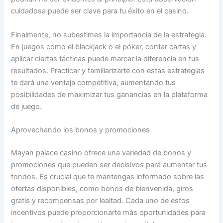
cuidadosa puede ser clave para tu éxito en el casino.
Finalmente, no subestimes la importancia de la estrategia.
En juegos como el blackjack o el póker, contar cartas y
aplicar ciertas tácticas puede marcar la diferencia en tus
resultados. Practicar y familiarizarte con estas estrategias
te dará una ventaja competitiva, aumentando tus
posibilidades de maximizar tus ganancias en la plataforma
de juego.
Aprovechando los bonos y promociones
Mayan palace casino ofrece una variedad de bonos y
promociones que pueden ser decisivos para aumentar tus
fondos. Es crucial que te mantengas informado sobre las
ofertas disponibles, como bonos de bienvenida, giros
gratis y recompensas por lealtad. Cada uno de estos
incentivos puede proporcionarte más oportunidades para