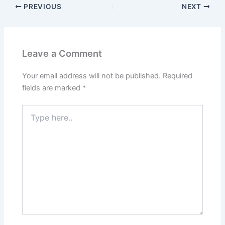
PREVIOUS
NEXT
Leave a Comment
Your email address will not be published.
Required
fields are marked
*
Type
here..