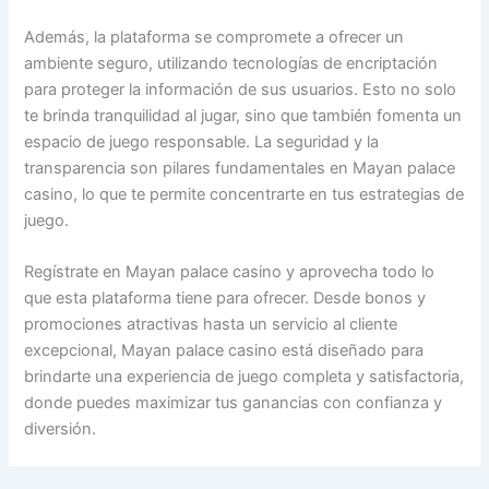
Además, la plataforma se compromete a ofrecer un
ambiente seguro, utilizando tecnologías de encriptación
para proteger la información de sus usuarios. Esto no solo
te brinda tranquilidad al jugar, sino que también fomenta un
espacio de juego responsable. La seguridad y la
transparencia son pilares fundamentales en Mayan palace
casino, lo que te permite concentrarte en tus estrategias de
juego.
Regístrate en Mayan palace casino y aprovecha todo lo
que esta plataforma tiene para ofrecer. Desde bonos y
promociones atractivas hasta un servicio al cliente
excepcional, Mayan palace casino está diseñado para
brindarte una experiencia de juego completa y satisfactoria,
donde puedes maximizar tus ganancias con confianza y
diversión.