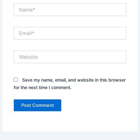
Name*
Email*
Website
Save my name, email, and website in this browser
for the next time I comment.