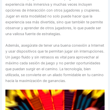
experiencia más inmersiva y muchas veces incluyen
opciones de interacción con otros jugadores y crupieres.
Jugar en esta modalidad no solo puede hacer que la
experiencia sea más divertida, sino que también te permite
observar y aprender de otros jugadores, lo que puede ser
una valiosa fuente de estrategias.
Además, asegúrate de tener una buena conexión a Internet
y usar dispositivos que te permitan jugar sin interrupciones.
Un juego fluido y sin retrasos es vital para aprovechar al
máximo cada sesión de juego y no perder oportunidades
que puedan surgir en el camino. La tecnología, bien
utilizada, se convierte en un aliado formidable en tu camino
hacia la maximización de ganancias.