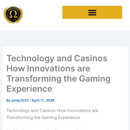
Skip
to
content
Technology and Casinos
How Innovations are
Transforming the Gaming
Experience
By
jordy2023
/
April 11, 2026
Technology and Casinos How Innovations are
Transforming the Gaming Experience