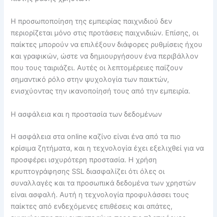
Η προσωποποίηση της εμπειρίας παιχνιδιού δεν
περιορίζεται μόνο στις προτάσεις παιχνιδιών. Επίσης, οι
παίκτες μπορούν να επιλέξουν διάφορες ρυθμίσεις ήχου
και γραφικών, ώστε να δημιουργήσουν ένα περιβάλλον
που τους ταιριάζει. Αυτές οι λεπτομέρειες παίζουν
σημαντικό ρόλο στην ψυχολογία των παικτών,
ενισχύοντας την ικανοποίησή τους από την εμπειρία.
Η ασφάλεια και η προστασία των δεδομένων
Η ασφάλεια στα online καζίνο είναι ένα από τα πιο
κρίσιμα ζητήματα, και η τεχνολογία έχει εξελιχθεί για να
προσφέρει ισχυρότερη προστασία. Η χρήση
κρυπτογράφησης SSL διασφαλίζει ότι όλες οι
συναλλαγές και τα προσωπικά δεδομένα των χρηστών
είναι ασφαλή. Αυτή η τεχνολογία προφυλάσσει τους
παίκτες από ενδεχόμενες επιθέσεις και απάτες,