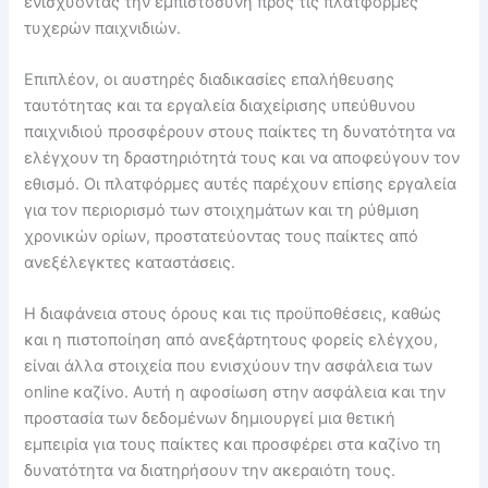
ενισχύοντας την εμπιστοσύνη προς τις πλατφόρμες
τυχερών παιχνιδιών.
Επιπλέον, οι αυστηρές διαδικασίες επαλήθευσης
ταυτότητας και τα εργαλεία διαχείρισης υπεύθυνου
παιχνιδιού προσφέρουν στους παίκτες τη δυνατότητα να
ελέγχουν τη δραστηριότητά τους και να αποφεύγουν τον
εθισμό. Οι πλατφόρμες αυτές παρέχουν επίσης εργαλεία
για τον περιορισμό των στοιχημάτων και τη ρύθμιση
χρονικών ορίων, προστατεύοντας τους παίκτες από
ανεξέλεγκτες καταστάσεις.
Η διαφάνεια στους όρους και τις προϋποθέσεις, καθώς
και η πιστοποίηση από ανεξάρτητους φορείς ελέγχου,
είναι άλλα στοιχεία που ενισχύουν την ασφάλεια των
online καζίνο. Αυτή η αφοσίωση στην ασφάλεια και την
προστασία των δεδομένων δημιουργεί μια θετική
εμπειρία για τους παίκτες και προσφέρει στα καζίνο τη
δυνατότητα να διατηρήσουν την ακεραιότη τους.