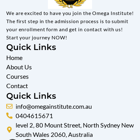
We are excited to have you join the Omega Institute!
The first step in the admission process is to submit
your enrollment form and get in contact with us!
Start your journey NOW!
Quick Links
Home
About Us
Courses
Contact
Quick Links
info@omegainstitute.com.au
0404615671
level 2, 80 Mount Street, North Sydney New
South Wales 2060, Australia