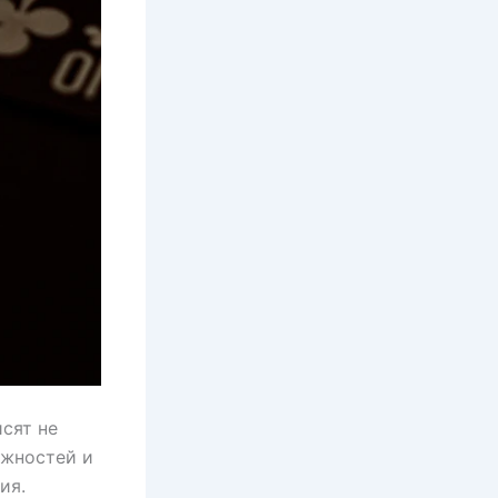
исят не
ожностей и
ия.