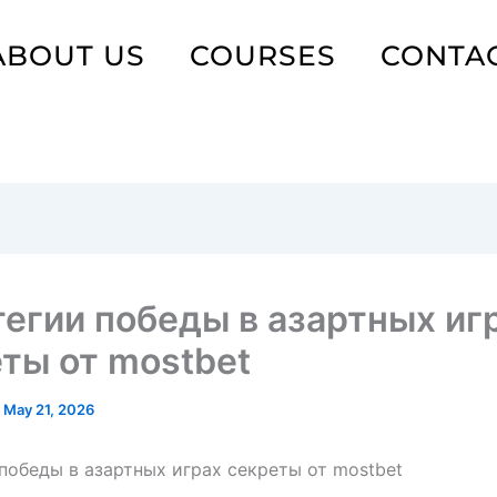
ABOUT US
COURSES
CONTA
егии победы в азартных иг
ты от mostbet
/
May 21, 2026
победы в азартных играх секреты от mostbet