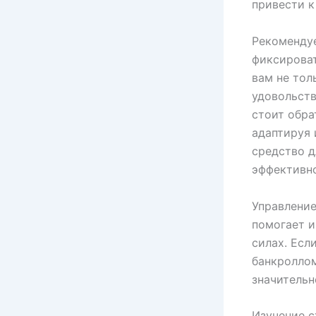
привести к
Рекомендуе
фиксироват
вам не тол
удовольств
стоит обра
адаптируя 
средство д
эффективно
Управление
помогает и
силах. Есл
банкроллом
значительн
Изучение с