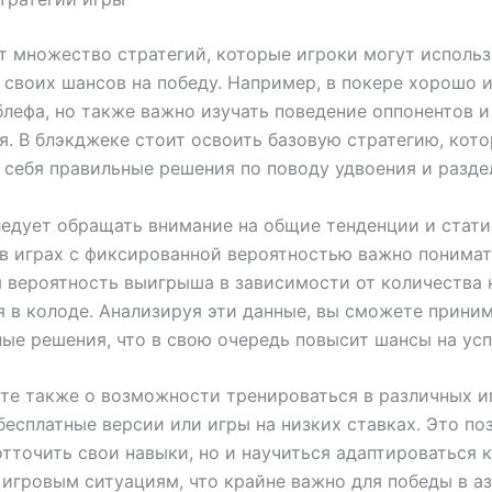
 множество стратегий, которые игроки могут использ
своих шансов на победу. Например, в покере хорошо 
блефа, но также важно изучать поведение оппонентов и
я. В блэкджеке стоит освоить базовую стратегию, кото
 себя правильные решения по поводу удвоения и разде
едует обращать внимание на общие тенденции и стати
в играх с фиксированной вероятностью важно понимат
 вероятность выигрыша в зависимости от количества к
 в колоде. Анализируя эти данные, вы сможете приним
ые решения, что в свою очередь повысит шансы на усп
те также о возможности тренироваться в различных и
бесплатные версии или игры на низких ставках. Это по
отточить свои навыки, но и научиться адаптироваться к
игровым ситуациям, что крайне важно для победы в а