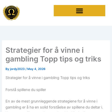
Skip
to
content
Strategier for å vinne i
gambling Topp tips og triks
By
jordy2023
/
May 4, 2026
Strategier for å vinne i gambling Topp tips og triks
Forstå spillene du spiller
En av de mest grunnleggende strategiene for å vinne i
gambling er å ha en solid forståelse av spillene du deltar i.