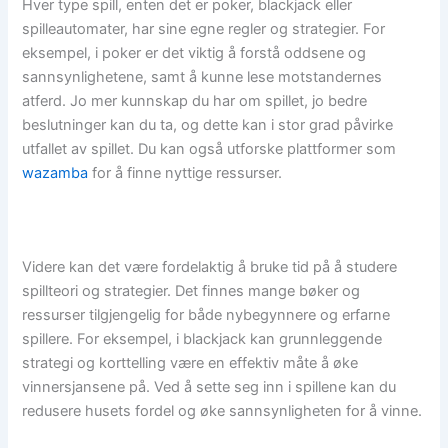
Hver type spill, enten det er poker, blackjack eller
spilleautomater, har sine egne regler og strategier. For
eksempel, i poker er det viktig å forstå oddsene og
sannsynlighetene, samt å kunne lese motstandernes
atferd. Jo mer kunnskap du har om spillet, jo bedre
beslutninger kan du ta, og dette kan i stor grad påvirke
utfallet av spillet. Du kan også utforske plattformer som
wazamba
for å finne nyttige ressurser.
Videre kan det være fordelaktig å bruke tid på å studere
spillteori og strategier. Det finnes mange bøker og
ressurser tilgjengelig for både nybegynnere og erfarne
spillere. For eksempel, i blackjack kan grunnleggende
strategi og korttelling være en effektiv måte å øke
vinnersjansene på. Ved å sette seg inn i spillene kan du
redusere husets fordel og øke sannsynligheten for å vinne.