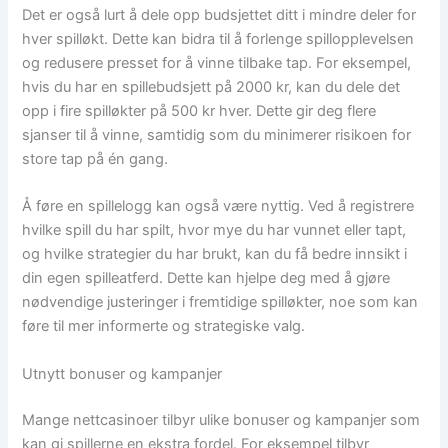
Det er også lurt å dele opp budsjettet ditt i mindre deler for
hver spilløkt. Dette kan bidra til å forlenge spillopplevelsen
og redusere presset for å vinne tilbake tap. For eksempel,
hvis du har en spillebudsjett på 2000 kr, kan du dele det
opp i fire spilløkter på 500 kr hver. Dette gir deg flere
sjanser til å vinne, samtidig som du minimerer risikoen for
store tap på én gang.
Å føre en spillelogg kan også være nyttig. Ved å registrere
hvilke spill du har spilt, hvor mye du har vunnet eller tapt,
og hvilke strategier du har brukt, kan du få bedre innsikt i
din egen spilleatferd. Dette kan hjelpe deg med å gjøre
nødvendige justeringer i fremtidige spilløkter, noe som kan
føre til mer informerte og strategiske valg.
Utnytt bonuser og kampanjer
Mange nettcasinoer tilbyr ulike bonuser og kampanjer som
kan gi spillerne en ekstra fordel. For eksempel tilbyr