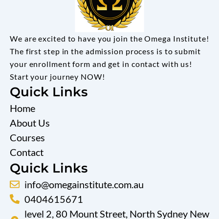
We are excited to have you join the Omega Institute!
The first step in the admission process is to submit
your enrollment form and get in contact with us!
Start your journey NOW!
Quick Links
Home
About Us
Courses
Contact
Quick Links
info@omegainstitute.com.au
0404615671
level 2, 80 Mount Street, North Sydney New