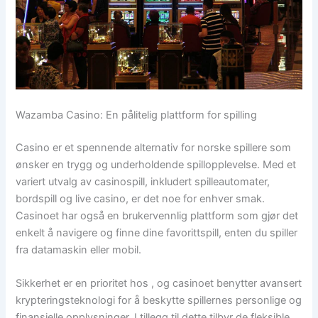
Wazamba Casino: En pålitelig plattform for spilling
Casino er et spennende alternativ for norske spillere som
ønsker en trygg og underholdende spillopplevelse. Med et
variert utvalg av casinospill, inkludert spilleautomater,
bordspill og live casino, er det noe for enhver smak.
Casinoet har også en brukervennlig plattform som gjør det
enkelt å navigere og finne dine favorittspill, enten du spiller
fra datamaskin eller mobil.
Sikkerhet er en prioritet hos , og casinoet benytter avansert
krypteringsteknologi for å beskytte spillernes personlige og
finansielle opplysninger. I tillegg til dette tilbyr de fleksible