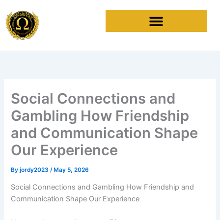
Skip
to
content
Social Connections and
Gambling How Friendship
and Communication Shape
Our Experience
By
jordy2023
/
May 5, 2026
Social Connections and Gambling How Friendship and
Communication Shape Our Experience