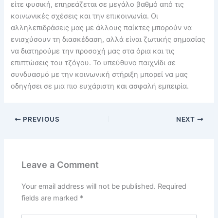
είτε φυσική, επηρεάζεται σε μεγάλο βαθμό από τις
κοινωνικές σχέσεις και την επικοινωνία. Οι
αλληλεπιδράσεις μας με άλλους παίκτες μπορούν να
ενισχύσουν τη διασκέδαση, αλλά είναι ζωτικής σημασίας
να διατηρούμε την προσοχή μας στα όρια και τις
επιπτώσεις του τζόγου. Το υπεύθυνο παιχνίδι σε
συνδυασμό με την κοινωνική στήριξη μπορεί να μας
οδηγήσει σε μια πιο ευχάριστη και ασφαλή εμπειρία.
PREVIOUS
NEXT
Leave a Comment
Your email address will not be published.
Required
fields are marked
*