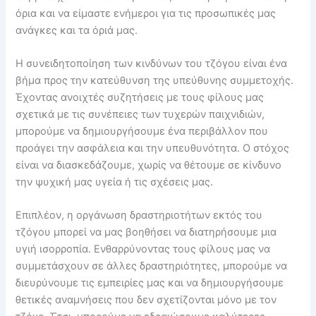
όρια και να είμαστε ενήμεροι για τις προσωπικές μας
ανάγκες και τα όριά μας.
Η συνειδητοποίηση των κινδύνων του τζόγου είναι ένα
βήμα προς την κατεύθυνση της υπεύθυνης συμμετοχής.
Έχοντας ανοιχτές συζητήσεις με τους φίλους μας
σχετικά με τις συνέπειες των τυχερών παιχνιδιών,
μπορούμε να δημιουργήσουμε ένα περιβάλλον που
προάγει την ασφάλεια και την υπευθυνότητα. Ο στόχος
είναι να διασκεδάζουμε, χωρίς να θέτουμε σε κίνδυνο
την ψυχική μας υγεία ή τις σχέσεις μας.
Επιπλέον, η οργάνωση δραστηριοτήτων εκτός του
τζόγου μπορεί να μας βοηθήσει να διατηρήσουμε μια
υγιή ισορροπία. Ενθαρρύνοντας τους φίλους μας να
συμμετάσχουν σε άλλες δραστηριότητες, μπορούμε να
διευρύνουμε τις εμπειρίες μας και να δημιουργήσουμε
θετικές αναμνήσεις που δεν σχετίζονται μόνο με τον