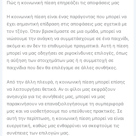
Πώς η κοινωνική πίεση επηρεάζει τις αποφάσεις μας
Η κοινωνική πίεση είναι ένας παράγοντας που μπορεί να
έχει σημαντική επίδραση στις αποφάσεις μας σχετικά με
τον τζόγο. Όταν βρισκόμαστε σε μια ομάδα, μπορεί να
νιώσουμε την ανάγκη να συμμετάσχουμε σε ένα παιχνίδι,
ακόμα κι αν δεν το επιθυμούμε πραγματικά. Αυτή η πίεση
μπορεί να μας οδηγήσει σε ριψοκίνδυνες επιλογές, όπως
η αύξηση των στοιχημάτων μας ή η συμμετοχή σε
παιχνίδια που δεν θα επιλέγαμε σε άλλες συνθήκες.
Από την άλλη πλευρά, η κοινωνική πίεση μπορεί επίσης
να λειτουργήσει θετικά. Αν οι φίλοι μας εκφράζουν
ανησυχία για τις συνήθειές μας, μπορεί να μας
παρακινήσουν να επαναξιολογήσουμε τη συμπεριφορά
μας και να υιοθετήσουμε πιο υπεύθυνες πρακτικές. Σε
αυτή την περίπτωση, η κοινωνική πίεση μπορεί να είναι
ευεργετική, καθώς μας ενθαρρύνει να σκεφτούμε τις
συνέπειες των επιλογών μας.