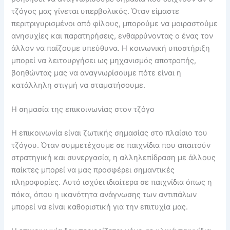
τζόγος μας γίνεται υπερβολικός. Όταν είμαστε
περιτριγυρισμένοι από φίλους, μπορούμε να μοιραστούμε
ανησυχίες και παρατηρήσεις, ενθαρρύνοντας ο ένας τον
άλλον να παίζουμε υπεύθυνα. Η κοινωνική υποστήριξη
μπορεί να λειτουργήσει ως μηχανισμός αποτροπής,
βοηθώντας μας να αναγνωρίσουμε πότε είναι η
κατάλληλη στιγμή να σταματήσουμε.
Η σημασία της επικοινωνίας στον τζόγο
Η επικοινωνία είναι ζωτικής σημασίας στο πλαίσιο του
τζόγου. Όταν συμμετέχουμε σε παιχνίδια που απαιτούν
στρατηγική και συνεργασία, η αλληλεπίδραση με άλλους
παίκτες μπορεί να μας προσφέρει σημαντικές
πληροφορίες. Αυτό ισχύει ιδιαίτερα σε παιχνίδια όπως η
πόκα, όπου η ικανότητα ανάγνωσης των αντιπάλων
μπορεί να είναι καθοριστική για την επιτυχία μας.