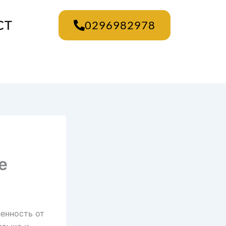
CT
0296982978
е
енность от