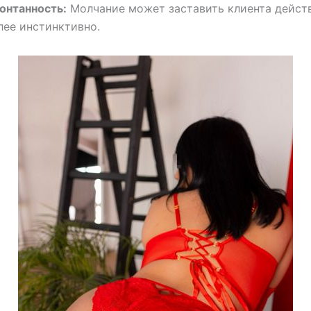
онтанность:
Молчание может заставить клиента дейст
лее инстинктивно.