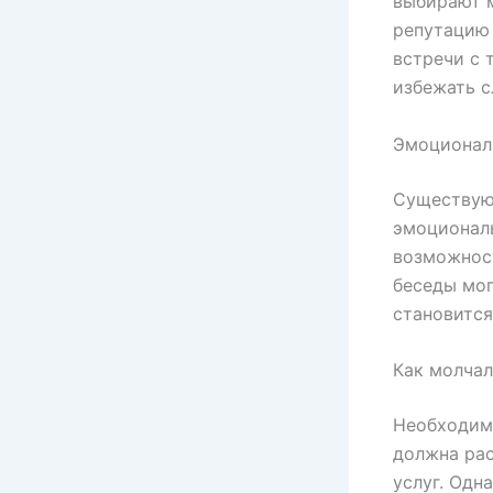
выбирают м
репутацию 
встречи с 
избежать с
Эмоционал
Существуют
эмоционал
возможност
беседы мог
становитс
Как молчал
Необходим
должна рас
услуг. Одн