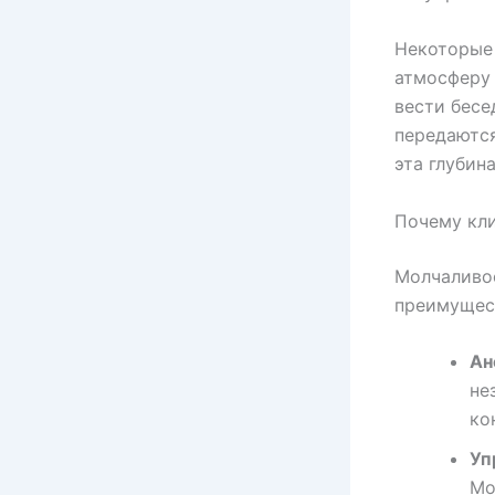
Некоторые 
атмосферу 
вести бесе
передаются
эта глубин
Почему кл
Молчаливос
преимущест
Ан
не
ко
Уп
Мо