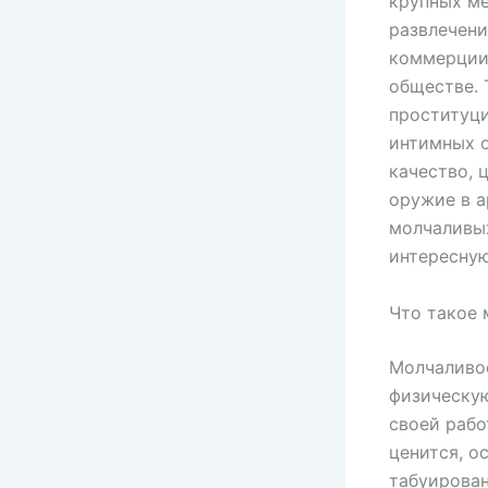
крупных ме
развлечени
коммерции,
обществе. 
проституци
интимных о
качество, 
оружие в а
молчаливых
интересную
Что такое 
Молчаливос
физическую
своей рабо
ценится, о
табуирова