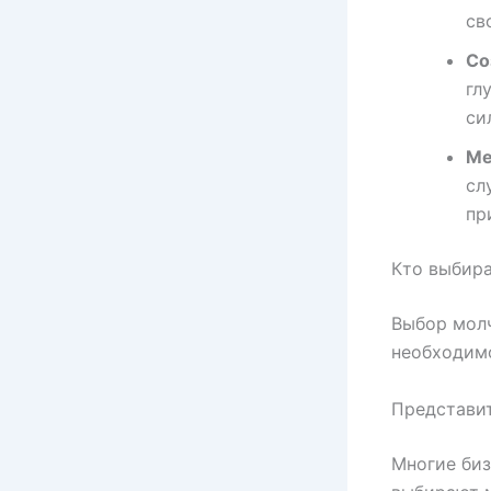
св
Со
гл
си
Ме
сл
пр
Кто выбир
Выбор молч
необходимо
Представи
Многие би