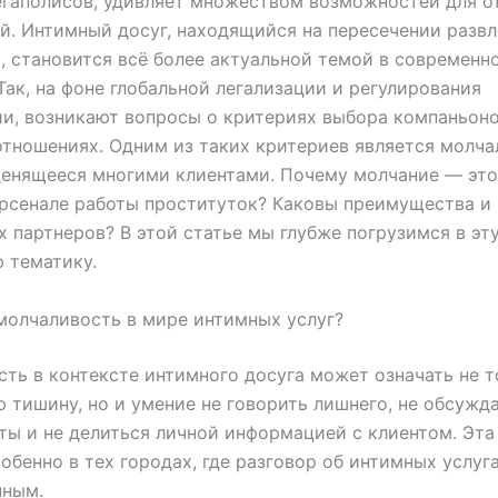
гаполисов, удивляет множеством возможностей для о
й. Интимный досуг, находящийся на пересечении развл
 становится всё более актуальной темой в современн
Так, на фоне глобальной легализации и регулирования
и, возникают вопросы о критериях выбора компаньоно
тношениях. Одним из таких критериев является молч
ценящееся многими клиентами. Почему молчание — эт
рсенале работы проституток? Каковы преимущества и
 партнеров? В этой статье мы глубже погрузимся в эт
 тематику.
молчаливость в мире интимных услуг?
ть в контексте интимного досуга может означать не т
 тишину, но и умение не говорить лишнего, не обсужд
ты и не делиться личной информацией с клиентом. Эта
собенно в тех городах, где разговор об интимных услуг
нным.