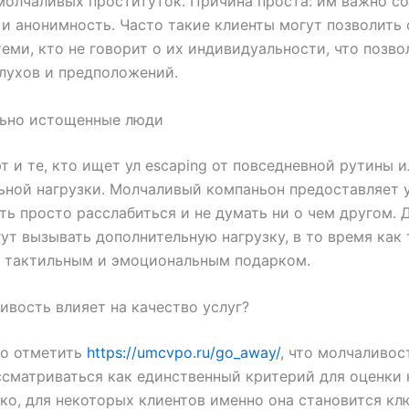
олчаливых проституток. Причина проста: им важно с
и анонимность. Часто такие клиенты могут позволить 
теми, кто не говорит о их индивидуальности, что позво
лухов и предположений.
ьно истощенные люди
 и те, кто ищет ул escaping от повседневной рутины и
ьной нагрузки. Молчаливый компаньон предоставляет 
ь просто расслабиться и не думать ни о чем другом. 
ут вызывать дополнительную нагрузку, в то время как
я тактильным и эмоциональным подарком.
ивость влияет на качество услуг?
о отметить
https://umcvpo.ru/go_away/
, что молчаливос
сматриваться как единственный критерий для оценки 
ако, для некоторых клиентов именно она становится к