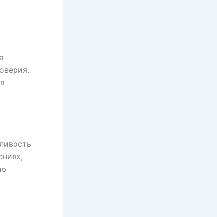
а
оверия.
 в
аливость
ениях,
ую