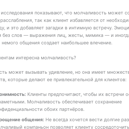
исследования показывают, что молчаливость может с
расслабления, так как клиент избавляется от необход
ду, и это добавляет загадки в интимную встречу. Эмоц
 без слов — выражения лиц, жесты, мимика — и иногд
а немого общения создает наибольшее влечение.
иентам интересна молчаливость?
ть может вызывать удивление, но она имеет множест
в, которые делают ее привлекательной для клиентов:
онимность:
Клиенты предпочитают, чтобы их встречи о
заметными. Молчаливость обеспечивает сохранение
нфиденциальности обоих партнёров.
рощение общения:
Не всегда хочется вести долгие ра
лчаливый компаньон позволяет клиенту сосредоточить