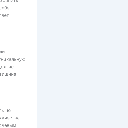
охранить
себе
ляет
ли
уникальную
Долгие
 тишина
ть не
качества
лючевым