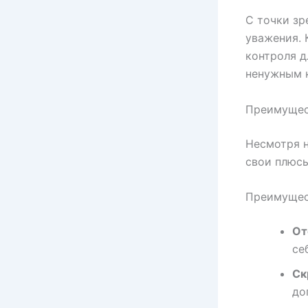
С точки зр
уважения. 
контроля д
ненужным 
Преимущес
Несмотря н
свои плюсы
Преимущес
От
се
Ск
до