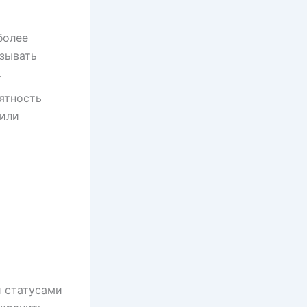
более
зывать
.
ятность
 или
 статусами