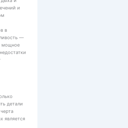
тдыха и
ечений и
ом
в в
аливость —
о мощное
 недостатки
у
олько
ать детали
 черта
ах является