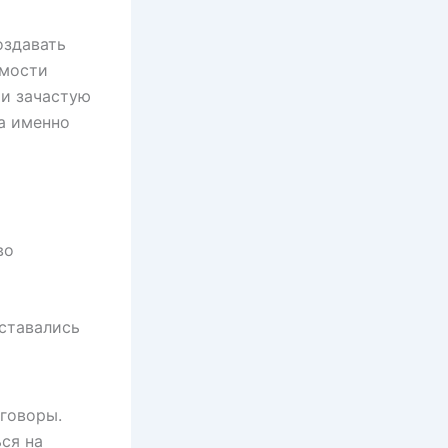
оздавать
имости
ии зачастую
а именно
во
ставались
зговоры.
ся на