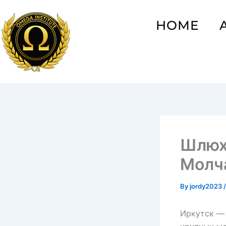
Skip
to
HOME
content
Шлюх
Молч
By
jordy2023
Иркутск — 