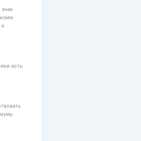
 знак
люзию
 к
тики есть
ствовать
муму.