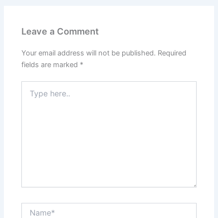
Leave a Comment
Your email address will not be published.
Required
fields are marked
*
Type
here..
Name*