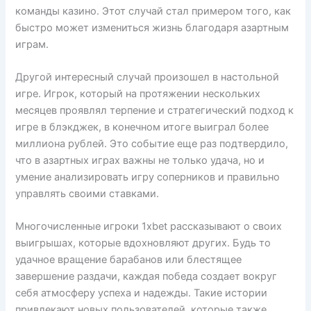
команды казино. Этот случай стал примером того, как
быстро может измениться жизнь благодаря азартным
играм.
Другой интересный случай произошел в настольной
игре. Игрок, который на протяжении нескольких
месяцев проявлял терпение и стратегический подход к
игре в блэкджек, в конечном итоге выиграл более
миллиона рублей. Это событие еще раз подтвердило,
что в азартных играх важны не только удача, но и
умение анализировать игру соперников и правильно
управлять своими ставками.
Многочисленные игроки 1xbet рассказывают о своих
выигрышах, которые вдохновляют других. Будь то
удачное вращение барабанов или блестящее
завершение раздачи, каждая победа создает вокруг
себя атмосферу успеха и надежды. Такие истории
привлекают новых пользователей, которые также