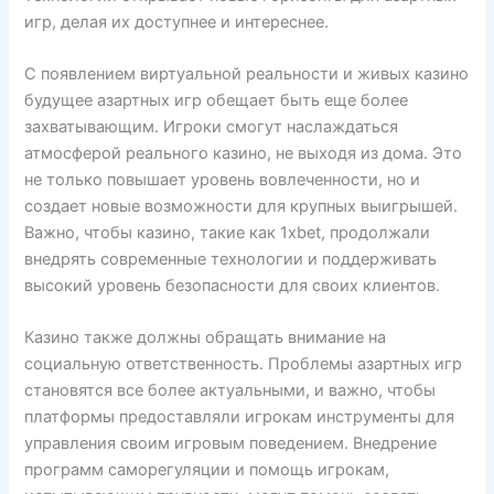
игр, делая их доступнее и интереснее.
С появлением виртуальной реальности и живых казино
будущее азартных игр обещает быть еще более
захватывающим. Игроки смогут наслаждаться
атмосферой реального казино, не выходя из дома. Это
не только повышает уровень вовлеченности, но и
создает новые возможности для крупных выигрышей.
Важно, чтобы казино, такие как 1xbet, продолжали
внедрять современные технологии и поддерживать
высокий уровень безопасности для своих клиентов.
Казино также должны обращать внимание на
социальную ответственность. Проблемы азартных игр
становятся все более актуальными, и важно, чтобы
платформы предоставляли игрокам инструменты для
управления своим игровым поведением. Внедрение
программ саморегуляции и помощь игрокам,