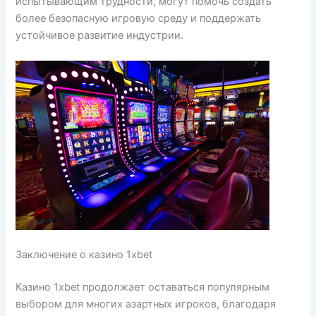
испытывающим трудности, могут помочь создать
более безопасную игровую среду и поддержать
устойчивое развитие индустрии.
Заключение о казино 1xbet
Казино 1xbet продолжает оставаться популярным
выбором для многих азартных игроков, благодаря