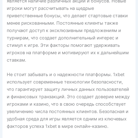
является наличие различных акций и бонусов. Новые
игроки могут рассчитывать на щедрые
приветственные бонусы, что делает стартовые ставки
менее рискованными. Постоянные клиенты также
получают доступ к эксклюзивным предложениям и
турнирам, что создает дополнительный интерес и
стимул к игре. Эти факторы помогают удерживать
игроков на платформе и мотивируют их к дальнейшим
ставкам.
Не стоит забывать и о надежности платформы. 1xbet
использует современные технологии безопасности,
что гарантирует защиту личных данных пользователей
и финансовых транзакций. Это создает доверие между
игроками и казино, что в свою очередь способствует
увеличению числа постоянных клиентов. Безопасная и
удобная среда для игры является одним из ключевых
факторов успеха 1xbet в мире онлайн-казино.