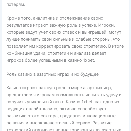
потерям.
Кроме того, аналитика и отслеживание своих
результатов играют важную роль в успехе. Игроки,
которые ведут учет своих ставок и выигрышей, могут
лучше понимать свои сильные и слабые стороны, что
позволяет им корректировать свою стратегию. В итоге
комбинация удачи, стратегии и анализа делает
игроков более успешными в казино 1xbet.
Роль казино в азартных играх и их будущее
Казино играют важную роль в мире азартных игр,
предоставляя игрокам возможность испытать удачу и
получить уникальный опыт. Казино 1xbet, как одно из
ведущих онлайн-казино, активно способствует
развитию этого сектора, предлагая инновационные
решения и высококачественный сервис. Развитие
технологий открывает новые горизонты для азартных