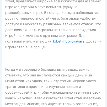
1xbet, предлагают широкие возможности для азартных
игроков, где они могут испытать удачу на
разнообразных играх. В последние годы наблюдается
рост популярности онлайн-игр, благодаря удобству
доступа и множеству различных вариантов ставок. Это
дает возможность игрокам не только наслаждаться
игрой, но и мечтать о крупном выигрыше. Для
пользователей, желающих
1xbet mobi скачать
, доступ к
играм стал еще проще.
Когда мы говорим о больших выигрышах, важно
отметить, что они не случаются каждый день, и за
ними стоят как удача, так и стратегия. Игроки часто
тратят много времени на изучение правил и
особенностей игр, чтобы максимально увеличить свои
шансы на успех. В этом контексте 1xbet стал известным
местом для многих, кто ищет не только развлечения,