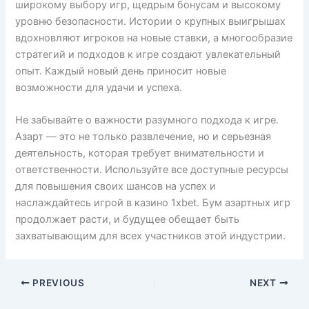
широкому выбору игр, щедрым бонусам и высокому
уровню безопасности. Истории о крупных выигрышах
вдохновляют игроков на новые ставки, а многообразие
стратегий и подходов к игре создают увлекательный
опыт. Каждый новый день приносит новые
возможности для удачи и успеха.
Не забывайте о важности разумного подхода к игре.
Азарт — это не только развлечение, но и серьезная
деятельность, которая требует внимательности и
ответственности. Используйте все доступные ресурсы
для повышения своих шансов на успех и
наслаждайтесь игрой в казино 1xbet. Бум азартных игр
продолжает расти, и будущее обещает быть
захватывающим для всех участников этой индустрии.
PREVIOUS
NEXT