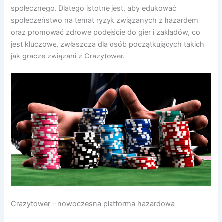
społecznego. Dlatego istotne jest, aby edukować
społeczeństwo na temat ryzyk związanych z hazardem
oraz promować zdrowe podejście do gier i zakładów, co
jest kluczowe, zwłaszcza dla osób początkujących takich
jak gracze związani z Crazytower.
Crazytower – nowoczesna platforma hazardowa