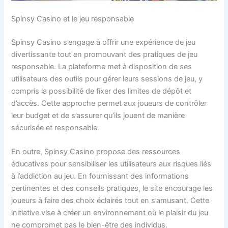
Spinsy Casino et le jeu responsable
Spinsy Casino s’engage à offrir une expérience de jeu
divertissante tout en promouvant des pratiques de jeu
responsable. La plateforme met à disposition de ses
utilisateurs des outils pour gérer leurs sessions de jeu, y
compris la possibilité de fixer des limites de dépôt et
d’accès. Cette approche permet aux joueurs de contrôler
leur budget et de s’assurer qu’ils jouent de manière
sécurisée et responsable.
En outre, Spinsy Casino propose des ressources
éducatives pour sensibiliser les utilisateurs aux risques liés
à l’addiction au jeu. En fournissant des informations
pertinentes et des conseils pratiques, le site encourage les
joueurs à faire des choix éclairés tout en s’amusant. Cette
initiative vise à créer un environnement où le plaisir du jeu
ne compromet pas le bien-être des individus.