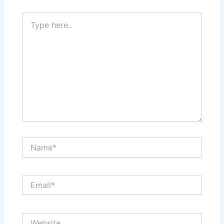
Type
here..
Name*
Email*
Website