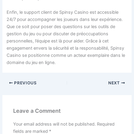
Enfin, le support client de Spinsy Casino est accessible
24/7 pour accompagner les joueurs dans leur expérience.
Que ce soit pour poser des questions sur les outils de
gestion du jeu ou pour discuter de préoccupations
personnelles, l’équipe est là pour aider. Grâce à cet
engagement envers la sécurité et la responsabilité, Spinsy
Casino se positionne comme un acteur exemplaire dans le
domaine du jeu en ligne.
PREVIOUS
NEXT
Leave a Comment
Your email address will not be published.
Required
fields are marked
*