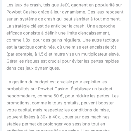
Les jeux de crash, tels que JetX, gagnent en popularité sur
Powbet Casino grâce à leur dynamisme. Ces jeux reposent
sur un système de crash qui peut s’arrêter à tout moment.
La stratégie clé est de anticiper le crash. Une approche
efficace consiste à définir une limite d’encaissement,
comme 1,8x, pour des gains réguliers. Une autre tactique
est la tactique combinée, où une mise est encaissée tôt
(par exemple, à 1,5x) et l’autre vise un multiplicateur élevé.
Gérer les risques est crucial pour éviter les pertes rapides
dans ces jeux dynamiques.
La gestion du budget est cruciale pour exploiter les
probabilités sur Powbet Casino. Établissez un budget
hebdomadaire, comme 50 €, pour réduire les pertes. Les
promotions, comme le tours gratuits, peuvent booster
votre capital, mais respectez les conditions de mise,
souvent fixées à 30x à 40x. Jouer sur des machines
stables permet de prolonger vos sessions tout en