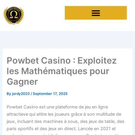
Skip
to
content
Powbet Casino : Exploitez
les Mathématiques pour
Gagner
By
jordy2023
/
September 17, 2025
Powbet Casino est une plateforme de jeu en ligne
attractieve qui attire les joueurs grâce à son multitude de
jeux, incluant des machines à sous, des jeux de table, des
paris sportifs et des jeux en direct. Lancée en 2021 et