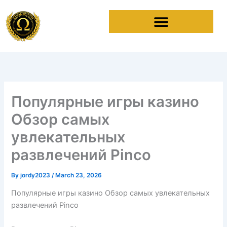
Skip
to
content
Популярные игры казино
Обзор самых
увлекательных
развлечений Pinco
By
jordy2023
/
March 23, 2026
Популярные игры казино Обзор самых увлекательных
развлечений Pinco