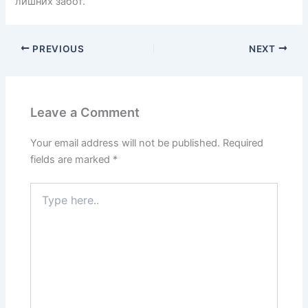
лишних забот.
PREVIOUS
NEXT
Leave a Comment
Your email address will not be published.
Required
fields are marked
*
Type
here..