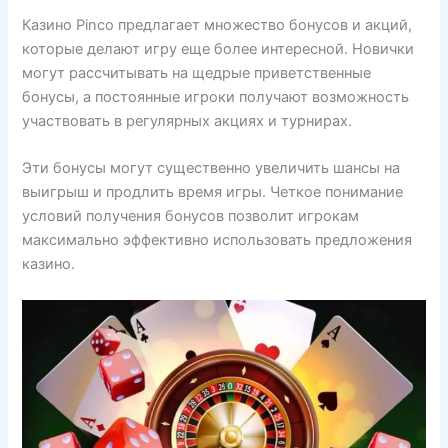
Казино Pinco предлагает множество бонусов и акций,
которые делают игру еще более интересной. Новички
могут рассчитывать на щедрые приветственные
бонусы, а постоянные игроки получают возможность
участвовать в регулярных акциях и турнирах.
Эти бонусы могут существенно увеличить шансы на
выигрыш и продлить время игры. Четкое понимание
условий получения бонусов позволит игрокам
максимально эффективно использовать предложения
казино.