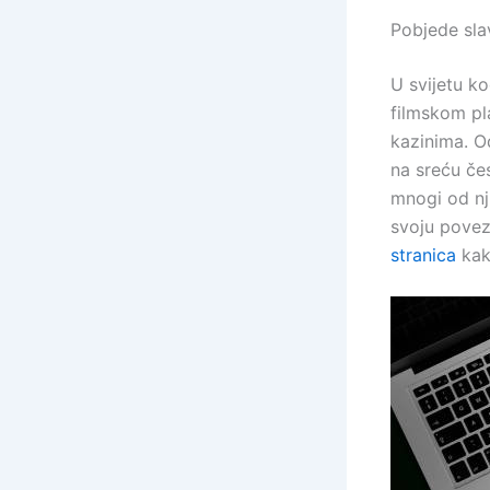
Pobjede slav
U svijetu k
filmskom pl
kazinima. O
na sreću če
mnogi od nj
svoju povez
stranica
kako