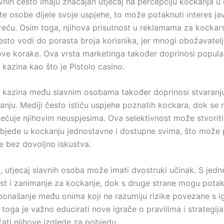
vnih često imaju značajan utjecaj na percepciju kockanja u 
e osobe dijele svoje uspjehe, to može potaknuti interes ja
reću. Osim toga, njihova prisutnost u reklamama za kockar
esto vodi do porasta broja korisnika, jer mnogi obožavatelj
ihove korake. Ova vrsta marketinga također doprinosi popular
 kazina kao što je Pistolo casino.
 kazina među slavnim osobama također doprinosi stvaranju
kanju. Mediji često ističu uspjehe poznatih kockara, dok se
ećuje njihovim neuspjesima. Ova selektivnost može stvoriti 
objede u kockanju jednostavne i dostupne svima, što može 
e bez dovoljno iskustva.
, utjecaj slavnih osoba može imati dvostruki učinak. S jedn
est i zanimanje za kockanje, dok s druge strane mogu potakn
onašanje među onima koji ne razumiju rizike povezane s i
toga je važno educirati nove igrače o pravilima i strategij
ti njihove izglede za pobjedu.