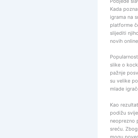
Pobjede sla
Kada poznat
igrama na s
platforme č
slijediti nj
novih online
Popularnost
slike o koc
pažnje posv
su velike p
mlade igrač
Kao rezultat
podižu svij
neoprezno p
sreću. Zbog 
mogu poveća