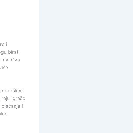
re i
gu birati
erima. Ova
više
brodošlice
iraju igrače
 plaćanja i
alno