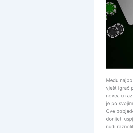
Među najpozn
vješt igrač 
novca u raz
je po svoji
Ove pobjede
donijeti us
nudi raznoli