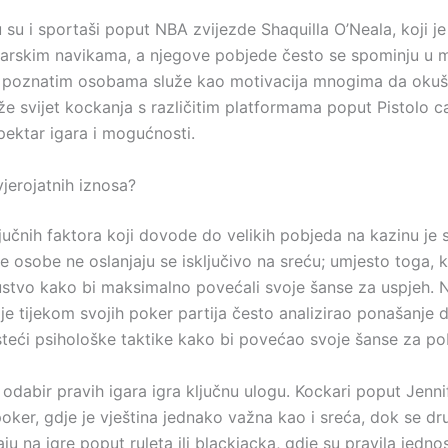
u su i sportaši poput NBA zvijezde Shaquilla O’Neala, koji j
arskim navikama, a njegove pobjede često se spominju u m
 poznatim osobama služe kao motivacija mnogima da okuša
raže svijet kockanja s različitim platformama poput Pistolo c
pektar igara i mogućnosti.
jerojatnih iznosa?
učnih faktora koji dovode do velikih pobjeda na kazinu je s
 osobe ne oslanjaju se isključivo na sreću; umjesto toga, k
kustvo kako bi maksimalno povećali svoje šanse za uspjeh. N
je tijekom svojih poker partija često analizirao ponašanje 
isteći psihološke taktike kako bi povećao svoje šanse za po
odabir pravih igara igra ključnu ulogu. Kockari poput Jennif
poker, gdje je vještina jednako važna kao i sreća, dok se d
aju na igre poput ruleta ili blackjacka, gdje su pravila jednos