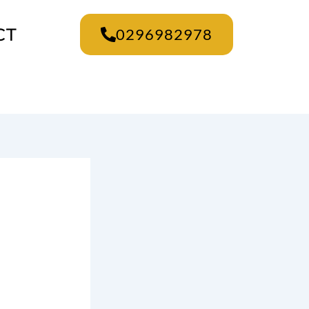
CT
0296982978