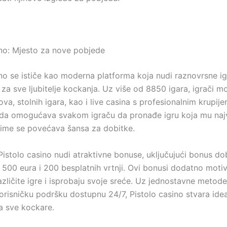
ino: Mjesto za nove pobjede
ino se ističe kao moderna platforma koja nudi raznovrsne ig
a sve ljubitelje kockanja. Uz više od 8850 igara, igrači mo
va, stolnih igara, kao i live casina s profesionalnim krupij
da omogućava svakom igraču da pronađe igru koja mu naj
ime se povećava šansa za dobitke.
Pistolo casino nudi atraktivne bonuse, uključujući bonus do
500 eura i 200 besplatnih vrtnji. Ovi bonusi dodatno motiv
azličite igre i isprobaju svoje sreće. Uz jednostavne metode
risničku podršku dostupnu 24/7, Pistolo casino stvara ide
a sve kockare.