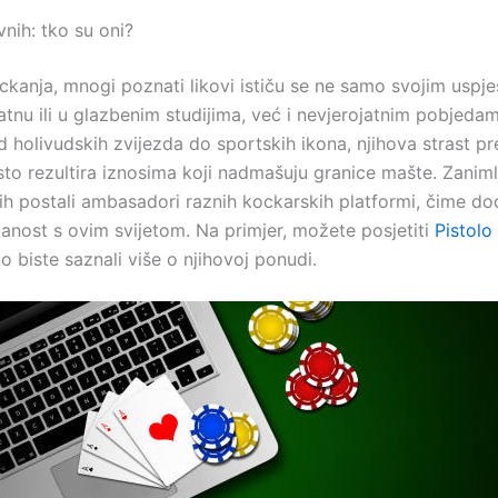
nih: tko su oni?
ockanja, mnogi poznati likovi ističu se ne samo svojim uspj
atnu ili u glazbenim studijima, već i nevjerojatnim pobjeda
d holivudskih zvijezda do sportskih ikona, njihova strast 
sto rezultira iznosima koji nadmašuju granice mašte. Zanimlj
ih postali ambasadori raznih kockarskih platformi, čime do
anost s ovim svijetom. Na primjer, možete posjetiti
Pistolo
 biste saznali više o njihovoj ponudi.