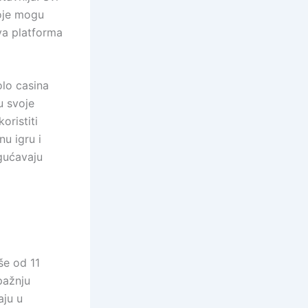
koje mogu
va platforma
olo casina
u svoje
oristiti
u igru i
gućavaju
še od 11
pažnju
aju u