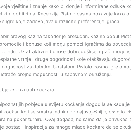
svoje vještine i znanje kako bi donijeli informirane odluke 
 velikim dobitcima. Recenzija Pistolo casina pokazuje kako o
ke igre koje zadovoljavaju različite preferencije igrača.
dabir pravog kazina također je presudan. Kazina poput Pist
promocije i bonuse koji mogu pomoći igračima da povećaj
pobjedu. Uz atraktivne bonuse dobrodošlice, igrači mogu isk
esplatne vrtnje i druge pogodnosti koje olakšavaju dugoročn
mogućnost za dobitke. Uostalom, Pistolo casino igre omo
 istraže brojne mogućnosti u zabavnom okruženju.
objede poznatih kockara
jpoznatijih pobjeda u svijetu kockanja dogodila se kada je
i kockar, koji se smatra jednim od najuspješnijih, osvojio vi
lara na poker turniru. Ovaj događaj ne samo da je privukao 
 je postao i inspiracija za mnoge mlade kockare da se okuš