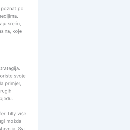
e poznat po
edijima.
ju sreću,
asina, koje
trategija.
oriste svoje
a primjer,
drugih
bjedu.
er Tilly više
rugi možda
tavnija. Svi