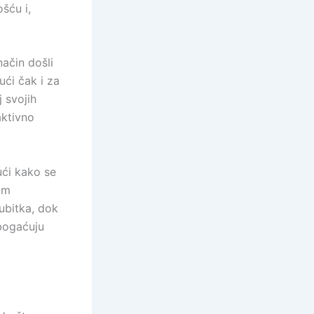
šću i,
način došli
ući čak i za
j svojih
aktivno
ući kako se
tim
ubitka, dok
obogaćuju