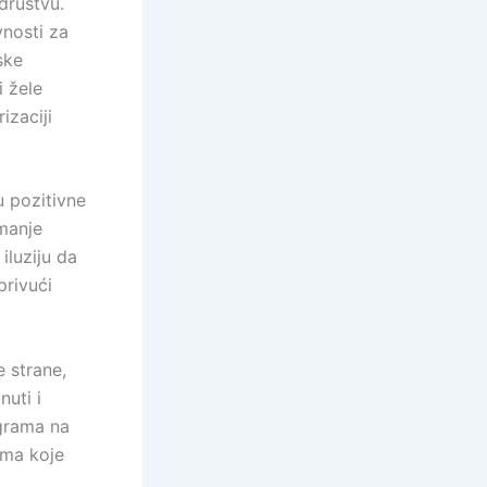
društvu.
vnosti za
ske
i žele
izaciji
 pozitivne
 manje
iluziju da
privući
e strane,
uti i
grama na
ama koje