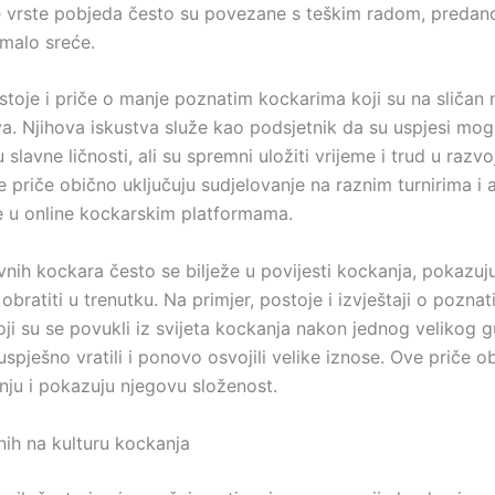
 vrste pobjeda često su povezane s teškim radom, predano
malo sreće.
stoje i priče o manje poznatim kockarima koji su na sličan 
a. Njihova iskustva služe kao podsjetnik da su uspjesi mog
u slavne ličnosti, ali su spremni uložiti vrijeme i trud u razvo
e priče obično uključuju sudjelovanje na raznim turnirima i 
e u online kockarskim platformama.
vnih kockara često se bilježe u povijesti kockanja, pokazuj
bratiti u trenutku. Na primjer, postoje i izvještaji o pozna
ji su se povukli iz svijeta kockanja nakon jednog velikog g
uspješno vratili i ponovo osvojili velike iznose. Ove priče 
nju i pokazuju njegovu složenost.
nih na kulturu kockanja