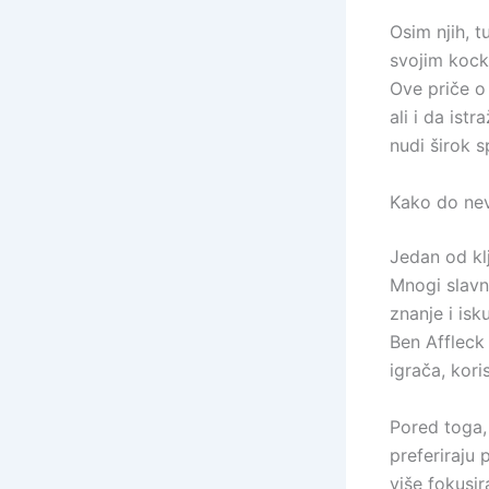
Osim njih, t
svojim kock
Ove priče o
ali i da ist
nudi širok s
Kako do nev
Jedan od klj
Mnogi slavne
znanje i is
Ben Affleck 
igrača, kor
Pored toga, 
preferiraju 
više fokusir