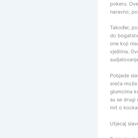
pokeru. Ove
naravno, po
Također, po
do bogatstv
one koji nis
vještina. Ov
sudjelovanj
Pobjede sla
sreća može o
glumcima ko
su se drugi 
mit o kocka
Utjecaj slav