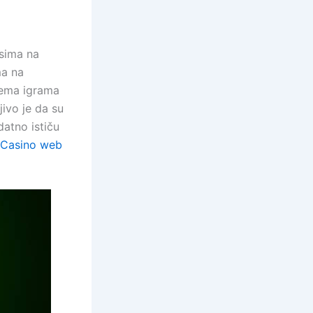
esima na
ma na
prema igrama
ivo je da su
datno ističu
 Casino web