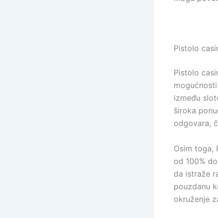
Pistolo cas
Pistolo cas
mogućnosti z
između sloto
široka ponu
odgovara, č
Osim toga, 
od 100% do 
da istraže r
pouzdanu ko
okruženje z