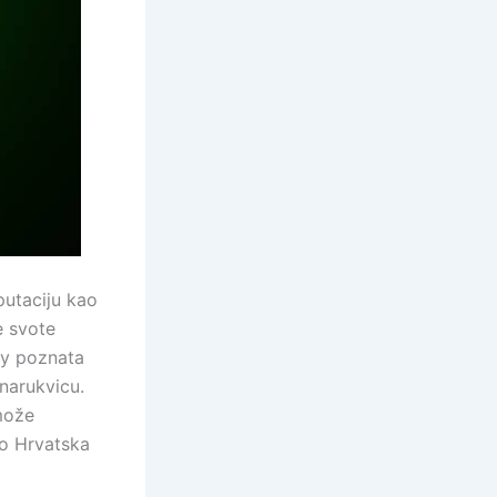
putaciju kao
e svote
ly poznata
 narukvicu.
može
no Hrvatska