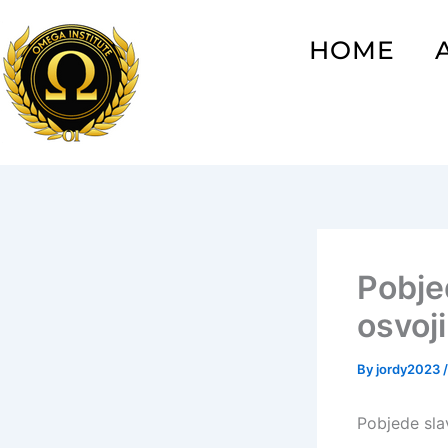
Skip
to
HOME
content
Pobje
osvoji
By
jordy2023
Pobjede sla