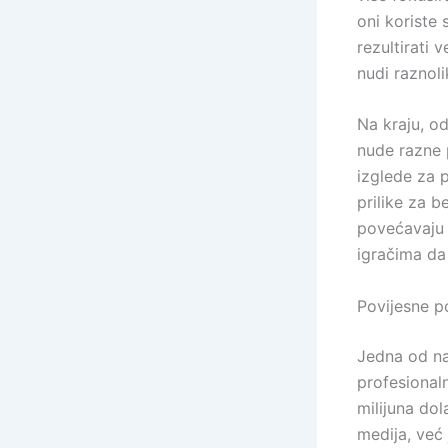
oni koriste 
rezultirati
nudi raznoli
Na kraju, o
nude razne 
izglede za 
prilike za b
povećavaju 
igračima da
Povijesne p
Jedna od na
profesionaln
milijuna do
medija, već