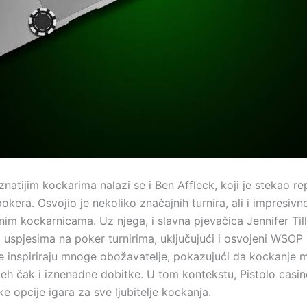
atijim kockarima nalazi se i Ben Affleck, koji je stekao re
pokera. Osvojio je nekoliko značajnih turnira, ali i impresivn
nim kockarnicama. Uz njega, i slavna pjevačica Jennifer Til
m uspjesima na poker turnirima, uključujući i osvojeni WSOP
 inspiriraju mnoge obožavatelje, pokazujući da kockanje 
pjeh čak i iznenadne dobitke. U tom kontekstu, Pistolo casi
ke opcije igara za sve ljubitelje kockanja.